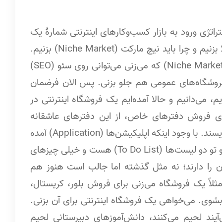
اتژی ورود به بازار کسب‌وکارهای اینترنتی شمارۀ یک
که چرا نمی‌رویم دیجی‌کالا بزنیم یا نمی‌توانیم دیجی‌کالا بزنیم و چرا باید نیچ مارکت (Niche Market) بزنیم.
(SEO) هم گفته‌ایم که نیچ مارکت (Niche Market) که می‌زنی می‌توانی روی سئو (SEO)
 فروشگاه‌های عمومی هم جلو بزنی. پس الان فرضمان
 می‌دانیم و حالا آمده‌ایم یک فروشگاه اینترنتی در
برای فروش دفترهای خاص، از این دفترهای عاشقانه
هست دخترها و پسرها می‌گیرند داخلش خاطرات می‌نویسند. با وجود اینکه اپلیکیشن‌ها (Application) آمده
و اورنت (Evernote) هست و نرم‌افزارهای دیگر هست و تو دو لیست‌ها (To Do List) هست و خیلی چیزهای
 را دارند؛ نه مثل گذشته اما جالب است هنوز هم
ثلاً یک فروشگاه می‌زنی برای فروش بلور، کریستال،
شوی. می‌خواهی یک فروشگاه اینترنتی برای آن بزنی.
آیند لحیم می‌کنند، دانش‌آموزهای دبیرستانی لحیم