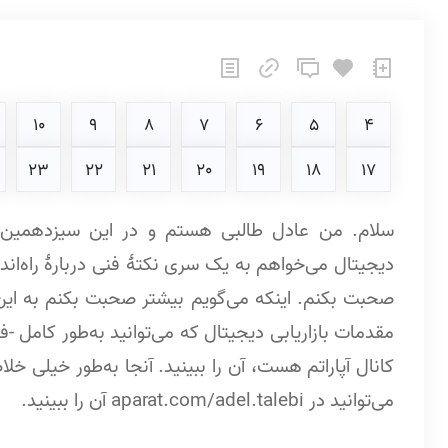
10
9
8
7
6
5
4
23
22
21
20
19
18
17
سلام. من عادل طالبی هستم و در این سیزدهمین ف
دیجیتال می‌خواهم به یک سری نکتۀ فنی دربارۀ راه‌انداز
صحبت بکنم. اینکه می‌گویم بیشتر صحبت بکنم به این 
مقدمات بازاریابی دیجیتال که می‌توانید به‌طور کامل 
کانال آپاراتم هست، آن را ببینید. آنجا به‌طور خیلی خل
می‌توانید در aparat.com/adel.talebi آن را ببینید.