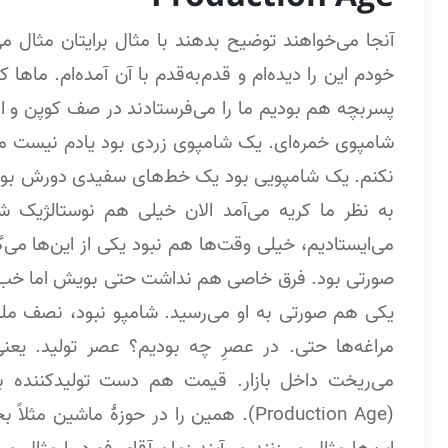
آنجا می‌خواهند توضیح بدهند با مثال برایتان مثال م
خودم این را دیده‌ام و قدم‌به‌قدم با آن آمده‌ام. ما
پسربچه هم بودیم ما را می‌فرستادند در صف کوپن و ار
شامپوی خمره‌ای. یک شامپوی زردی بود یادم نیست مارک
نکنم. یک شامپویی بود یک خط‌‌های سفیدی دورش بود خ
به نظر ما کریه می‌آمد الان خیلی هم نوستالژیک 
می‌ایستادیم، خیلی وقت‌ها هم نبود یکی از این‌ها م
صورتی بود. فرق خاصی هم نداشت حتی بویش اما خب صور
یکی هم صورتی به او می‌رسید. شامپو نبود، نصف مل
مراغه‌ها حتی. در عصرِ چه بودیم؟ عصر تولید. یعنی 
می‌ریخت داخل بازار. قیمت هم دست تولیدکننده ب
(Production Age). همین را در حوزۀ ماشی