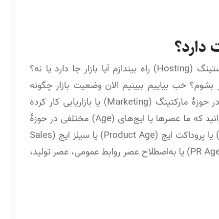
 دارد؟
سؤال علیرضا این بود که اگر بخواهم یک شرکت هاستینگ (Hosting) راه بیندازم آیا بازار جا دارد یا نه؟
ر بشوم؟ خب بیاییم ببینیم الان وضعیت بازار چگونه
است. آیا مردم دنبال یک شرکتند، صف بسته‌اند؟ اگر در حوزۀ مارکتینگ (Marketing) یا بازاریابی کار کرده
باشید، کتاب خوانده باشید، مطالعه داشته باشید می‌دانید که ما عصرها یا ایج‌های (Age)‌ مختلفی در حوزۀ
بازاریابی داریم؛ مثلاً پروداکشن ایج (Production Age) یا پروداکت ایج (Product Age) یا سیلز ایج (Sales
Age) یا مارکتینگ ایج (Marketing Age) یا پی‌آر ایج (PR Age) یا به‌اصطلاح عصر روابط عمومی، عصر تولید،