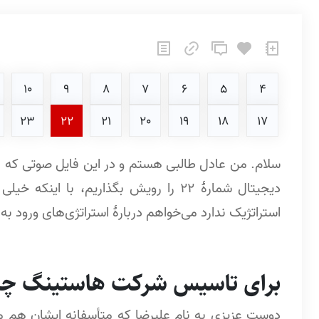
10
9
8
7
6
5
4
23
22
21
20
19
18
17
سلام. من عادل طالبی هستم و در این فایل صوتی که می‌
دیجیتال شمارۀ 22 را رویش بگذاریم، با ا
استراتژیک ندارد می‌خواهم دربارۀ استراتژی‌های ورود به بازار در حوز
برای تاسیس شرکت هاستینگ چه 
دوست عزیزی به نام علیرضا که متأسفانه ایشان هم م