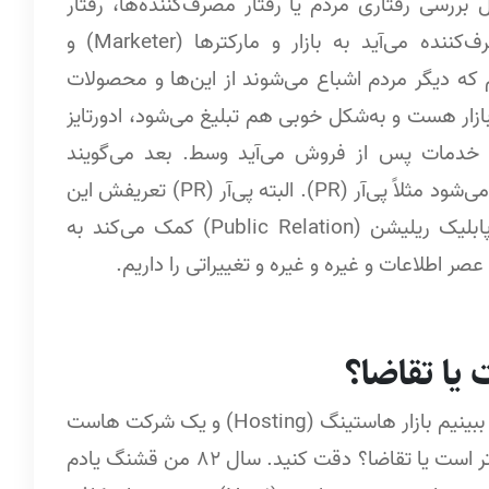
 بررسی رفتاری مردم یا رفتار مصرف‌کننده‌ها، رفتار
خریدشان. کتاب‌هایی مثل خریدشناسی و رفتار مصرف‌کننده می‌آید به بازار و مارکترها (Marketer) و
م که دیگر مردم اشباع می‌شوند از این‌ها و محصولات
زار هست و به‌شکل خوبی هم تبلیغ می‌شود، ادورتایز
 می‌شود، مارکتینگ (Marketing) شده، خدمات پس از فروش می‌آید وسط. بعد می‌گویند
مجموعه‌ای از پیش از فروش و فروش و پس از فروش می‌شود مثلاً پی‌آر (PR). البته پی‌آر (PR) تعریفش این
نیست اما یک عصری را جدا می‌کنند می‌گویند دیگر پابلیک ریلیشن (Public Relation) کمک می‌کند به
 اطلاعات و غیره و غیره و تغییراتی را داریم.
یا تقاضا؟
حالا بیایید با همین تعریفی که من داشتم از این بحث، ببینیم بازار هاستینگ (Hosting) و یک شرکت هاست
(Host) زدن الان اوضاعش چگونه است. آیا عرضه بیشتر است یا تقاضا؟ دقت کنید. سال 82 من قشنگ یادم