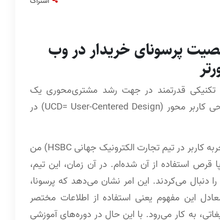
اشتراک
صیت پرسونای خریدار در وب
رتر
زدیدکنندگان وب، تکنیکی قدرتمند در جهت رشد مشتری‌محوری یک
وب‌سایت است. این کار به عنوان بخشی از فرآیند طراحی کاربر محور (UCD= User-Centered Design) در
از سال 2003 که «مَت دولِی» (Matt Dooley) (مدیر تجربه کاربر در تیم تجارت الکترونیک جهانی HSBC) من
 پا قرص استفاده از آن شده‌ام. در آن زمان، این تیم،
سونای وب را دنبال می‌کردند. این امر نشان می‌دهد که پرسونا،
دل این مفهوم یعنی استفاده از اطلاعات مختصر
اتی، به کار می‌رود. با این حال در دوره‌های آموزشی