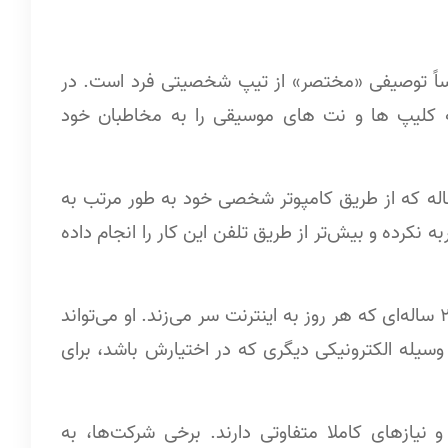
ساً توصیفی «مختصر» از تیپ شخصیتی فرد است. در
که کلیپ ها و نت های موسیقی را به مخاطبان خود
یت اول: جورج (George)، مدرس ویولن 60 ساله‌ که از طریق کامپوتر شخصی خود به طور مرتب به
به نکرده و بیش‌تر از طریق تلفن این کار را انجام داده
• شخصیت دوم: جورجینا (Georgina) مدیر تبلیغات 29 ساله‌ای که هر روز به اینترنت سر می‌زند. او می‌تواند
 گوشی اندروید و هر وسیله الکترونیکی دیگری که در اختیارش باشد، برای
نیازهای کاملا متفاوتی دارند. برخی شرکت‌ها، به