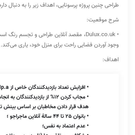
طراحی چنین پروژه پرسونایی، اهداف زیر را به دنبال دارد
شرح موقعیت:
• Dulux.co.uk، مقصد آنلاین طراحی و تجسم ر
وجود آوردن فضایی راحت برای منزل خود، یاری می‌کند.
اهداف:
• افزایش تعداد بازدیدکنندگان خاص از 1Mp.a به 3/5Mp.a؛
• مجاب کردن 12% از بازدیدکنندگان به انجام خروجی دل‌خواه.
هدف قرار دادن مخاطبان بر اساس بینش تحق
• بانوان 25 تا 44 سالۀ آنلاین ماجراجو ؛
• عدم اعتماد به نفس؛