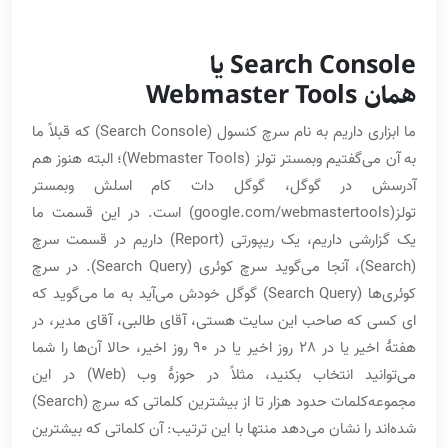
Search Console یا
همان Webmaster Tools
ما ابزاری داریم به نام سرچ کنسول (Search Console) که قبلاً ما
به آن می‌گفتیم وبمستر تولز (Webmaster Tools)؛ البته هنوز هم
آدرسش در گوگل، گوگل دات کام اسلش وبمستر
تولز(google.com/webmastertools) است. در این قسمت ما
یک گزارشی داریم، یک ریپورتی (Report) داریم در قسمت سرچ
(Search)، آنجا می‌گوید سرچ کوئری (Search Query). در سرچ
کوئری‌ها (Search Query) گوگل خودش می‌آید به ما می‌گوید که
ای کسی که صاحب این سایت هستی، آقای طالبی، آقای مدیر، در
هفتۀ اخیر یا در 28 روز اخیر یا در 90 روز اخیر، حالا آن‌ها را شما
می‌توانید انتخاب بکنید، مثلاً در حوزۀ وب (Web) در این
مجموعه‌کلمات حدود هزار تا از بیشترین کلماتی که سرچ (Search)
شده‌اند را نشان می‌دهد منتها با این ترتیب: آن کلماتی که بیشترین