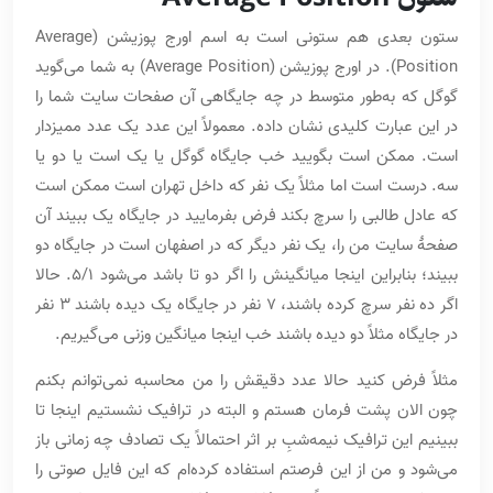
ستون بعدی هم ستونی است به اسم اورج پوزیشن (Average
Position). در اورج پوزیشن (Average Position) به شما می‌گوید
گوگل که به‌طور متوسط در چه جایگاهی آن صفحات سایت شما را
در این عبارت کلیدی نشان داده. معمولاً این عدد یک عدد ممیزدار
است. ممکن است بگویید خب جایگاه گوگل یا یک است یا دو یا
سه. درست است اما مثلاً یک نفر که داخل تهران است ممکن است
که عادل طالبی را سرچ بکند فرض بفرمایید در جایگاه یک ببیند آن
صفحۀ سایت من را، یک نفر دیگر که در اصفهان است در جایگاه دو
ببیند؛ بنابراین اینجا میانگینش را اگر دو تا باشد می‌شود 5/1. حالا
اگر ده نفر سرچ کرده باشند، 7 نفر در جایگاه یک دیده باشند 3 نفر
در جایگاه مثلاً دو دیده باشند خب اینجا میانگین وزنی می‌گیریم.
مثلاً فرض کنید حالا عدد دقیقش را من محاسبه نمی‌توانم بکنم
چون الان پشت فرمان هستم و البته در ترافیک نشستیم اینجا تا
ببینیم این ترافیک نیمه‌شبِ بر اثر احتمالاً یک تصادف چه زمانی باز
می‌شود و من از این فرصتم استفاده کرده‌ام که این فایل صوتی را