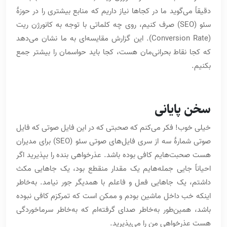
دقیقاً می‌گوید ما در کجاها نیاز داریم که منابع بیشتری را در حوزۀ
سئو (SEO) صرف کنیم، روی چه کلماتی با توجه به کانورژن ریت
(Conversion Rate). این گزارش مقایسه‌ای به ما نشان می‌دهد
که کجا نقاط بحرانی‌مان هست، کجا باید حواسمان را بیشتر جمع
بکنیم.
سخن پایانی
خیلی خوب! فکر می‌کنم که صحبتی که در این فایل صوتی که فایل
صوتی شمارۀ سه از سری فایل‌های صوتی سئو (SEO) برای مدیران
هست صحبت‌هایم کافی بوده باشد. عذرخواهی بنده را بپذیرید اگر
احیاناً جایی جمله‌هایم یک مقدار منقطع بود، یک جاهایی مکث
داشتم، یک جاهایی فعل و فاعلم با همدیگر جور نیامد. به‌خاطر
اینکه خب داخل ماشین بودم و ممکن است که تمرکزم کافی نبوده
باشد، همین‌طور به‌خاطر صدای گرفته‌ام که به‌خاطر سرماخوردگی
هست عذرخواهی من را می‌پذیرید.