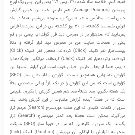
ضبط کنم. خلاصه مثلاً شده 3/1. پس 3/1 یعنی این. پس یک اورج
پوزیشن (Average Position) هم داریم. خب این خیلی گزارش
خوبی است. مثلاً من ماهیانه می‌گیرم متوجه می‌شوم به‌به! در ماهِ
فرض بفرمایید گذشته، در 30 روز گذشته من در این عبارت‌ها فرض
بفرمایید که صدهزار بار در معرض دید قرار گرفته‌ام، یعنی در واقع
یکی از صفحات سایت من در معرض دید قرار گرفته و مثلاً
بیست‌هزار نفر کلیک (Click) کرده‌اند، ده‌هزار نفر کلیک (Click)
کرده‌اند، پانزده‌هزار نفر کلیک (Click) کرده‌اند. میانگین جایگاه‌ها را
داریم، همۀ این‌ها را داریم. خیلی خوب است این گزارش منتها این
گزارش به‌تنهایی همه‌چیز نیست. گزارش مقایسه‌ای سئو (SEO)
گزارشی است که من این گزارش را در یک بازۀ زمانی مشخص مثلاً
یک هفته بگیرم، بعد هفتۀ بعد هم همین گزارش را بگیرم. طبیعی
است که در هفتۀ آینده گزارش متفاوت از این گزارش باشد. یک
سری از کلمات کلیدی که این هفته موردسرچ (Search) مردم قرار
می‌گیرند ممکن است هفتۀ بعد کمتر موردسرچ (Search) قرار
بگیرند. یک سری از کارهایی که من در حوزۀ سئو (SEO) می‌کنم
منجر به افزایش یا ارتقای آن پوزیشن (Position) لینک (Link)