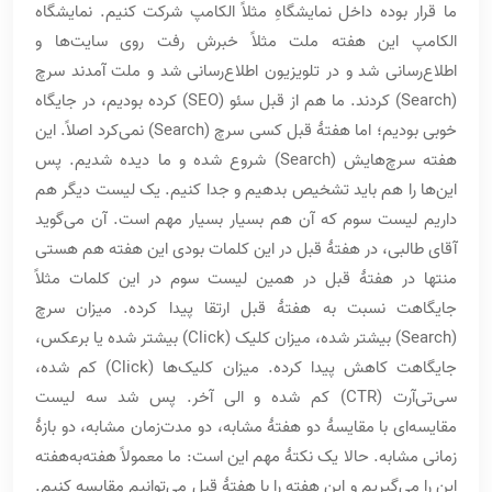
ما قرار بوده داخل نمایشگاهِ مثلاً الکامپ شرکت کنیم. نمایشگاه
الکامپ این هفته ملت مثلاً خبرش رفت روی سایت‌ها و
اطلاع‌رسانی شد و در تلویزیون اطلاع‌رسانی شد و ملت آمدند سرچ
(Search) کردند. ما هم از قبل سئو (SEO) کرده بودیم، در جایگاه
خوبی بودیم؛ اما هفتۀ قبل کسی سرچ (Search) نمی‌کرد اصلاً. این
هفته سرچ‌هایش (Search) شروع شده و ما دیده شدیم. پس
این‌ها را هم باید تشخیص بدهیم و جدا کنیم. یک لیست دیگر هم
داریم لیست سوم که آن هم بسیار بسیار مهم است. آن می‌گوید
آقای طالبی، در هفتۀ قبل در این کلمات بودی این هفته هم هستی
منتها در هفتۀ قبل در همین لیست سوم در این کلمات مثلاً
جایگاهت نسبت به هفتۀ قبل ارتقا پیدا کرده. میزان سرچ
(Search) بیشتر شده، میزان کلیک (Click) بیشتر شده یا برعکس،
جایگاهت کاهش پیدا کرده. میزان کلیک‌ها (Click) کم شده،
سی‌تی‌آرت (CTR) کم شده و الی آخر. پس شد سه لیست
مقایسه‌ای با مقایسۀ دو هفتۀ مشابه، دو مدت‌زمان مشابه، دو بازۀ
زمانی مشابه. حالا یک نکتۀ مهم این است: ما معمولاً هفته‌به‌هفته
این را می‌گیریم و این هفته را با هفتۀ قبل می‌توانیم مقایسه کنیم.