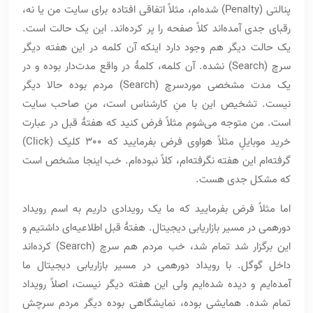
پنالتی (Penalty) شده‌ام، مثلاً اتفاقی افتاده برای سایت من یا نه،
رقبای جدی آمده‌اند کلاً صفحه را پر کرده‌اند. این یک حالت است.
یک حالت دیگر هم وجود دارد اینکه آن کلمه در این هفته دیگر
سرچ (Search) نشده. آن کلمه، کلمۀ در واقع مدت‌دار بوده و در
یک مدت مشخصی موردسرچ (Search) مردم بوده حالا دیگر
نیست. تشخیص این با منِ کارشناس است، منِ صاحب سایت
است. من متوجه می‌شوم مثلاً فرض کنید که هفتۀ قبل در عبارت
خرید موبایلِ مثلاً هواوی فرض بفرمایید که 300 کلیک (Click)
گرفته‌ام این هفته نگرفته‌ام، کلاً نبوده‌ام. خب اینجا مشخص است
که مشکل جدی هست.
اما مثلاً فرض بفرمایید که ما یک رویدادی داریم به اسم رویداد
دورهمی در مسیر بازاریابی دیجیتال. هفتۀ قبل اطلاعیه‌ای داشتیم و
این برگزار شد تمام شد، خب مردم هم سرچ (Search) کرده‌اند
داخل گوگل. با رویداد دورهمی در مسیر بازاریابی دیجیتال ما
آمده‌ایم و دیده شده‌ایم ولی این هفته دیگر نیست، اصلاً رویداد
تمام شده. همایشی بوده، نمایشگاهی بوده دیگر مردم سرچش