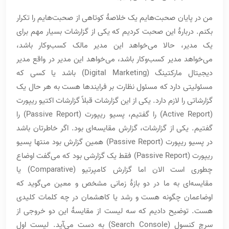
من در پایان صحبت‌هایم یک خلاصۀ کوتاهی از صحبت‌هایم را تکرار
بکنم. دربارۀ این صحبت کردیم که یکی از گزارشات بسیار مهم برای
یک مدیر، حالا می‌خواهد این مدیر مالک کسب‌وکار باشد،
می‌خواهد مدیر کسب‌وکار باشد، می‌خواهد این مدیر در واقع مدیر
دیجیتال مارکتینگ (Digital Marketing) باشد یا کسی که
مسئولیتی دارد که مسئول نظارت بر فرایندها هست به هر حال یک
گزارشاتی را لازم دارد. یکی از این گزارشات قبلاً گزارشات اکتیو ریپورت
(Active Report) را گفتیم، پسیو ریپورت (Passive Report) را
گفتیم. یکی از گزارشات، گزارش مقایسه‌ای بود. اگر خاطرتان باشد
در پسیو ریپورت (Passive Report) همین گزارش بود منتها پسیو
ریپورت (Passive Report) فقط یک گزارشی بود که می‌گفت اوضاع
چطوری است الان اما گزارش کامپرتیو (Comparative) یا
مقایسه‌ای به ما در دو بازۀ زمانی مشخص و معین می‌گوید که
اوضاعمان چگونه هست و رشد یا کاهشمان در چه کلمات کلیدی
هست. توضیح دادیم که سه لیست از مقایسۀ این دو خروجی از
سرچ کنسول (Search Console) به دست می‌آید. لیست اول