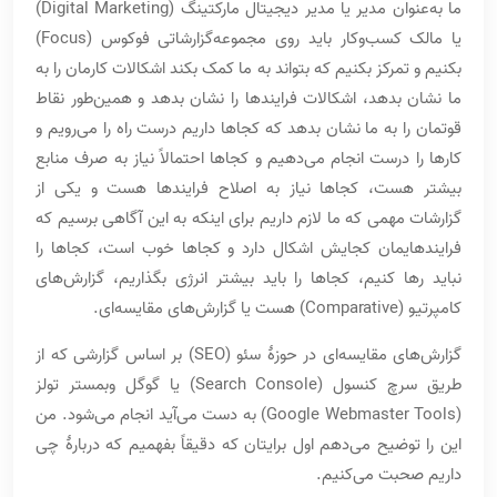
ما به‌عنوان مدیر یا مدیر دیجیتال مارکتینگ (Digital Marketing)
یا مالک کسب‌وکار باید روی مجموعه‌گزارشاتی فوکوس (Focus)
بکنیم و تمرکز بکنیم که بتواند به ما کمک بکند اشکالات کارمان را به
ما نشان بدهد، اشکالات فرایندها را نشان بدهد و همین‌طور نقاط
قوتمان را به ما نشان بدهد که کجاها داریم درست راه را می‌رویم و
کارها را درست انجام می‌دهیم و کجاها احتمالاً نیاز به صرف منابع
بیشتر هست، کجاها نیاز به اصلاح فرایندها هست و یکی از
گزارشات مهمی که ما لازم داریم برای اینکه به این آگاهی برسیم که
فرایندهایمان کجایش اشکال دارد و کجاها خوب است، کجاها را
نباید رها کنیم، کجاها را باید بیشتر انرژی بگذاریم، گزارش‌های
کامپرتیو (Comparative) هست یا گزارش‌های مقایسه‌ای.
گزارش‌های مقایسه‌ای در حوزۀ سئو (SEO) بر اساس گزارشی که از
طریق سرچ کنسول (Search Console) یا گوگل وبمستر تولز
(Google Webmaster Tools) به دست می‌آید انجام می‌شود. من
این را توضیح می‌دهم اول برایتان که دقیقاً بفهمیم که دربارۀ چی
داریم صحبت می‌کنیم.