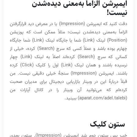
ایمپرشن الزاماً به‌معنی دیده‌شدن
نیست!
دقت کنید که ایمپرشن (Impression) یا در معرض دید قرارگرفتن
الزاماً به‌معنی دیده‌شدن نیست؛ مثلاً ممکن است که پوزیشن
(Position) لینک (Link) شما یا جایگاه لینک (Link) شما جایگاه
چهارم بوده باشد و عملاً کسی که سرچ (Search) کرده، خیلی از
کسانی که سرچ (Search) کرده‌اند اصلاً به لینک (Link) چهار
نرسیده باشند و همان لینک (Link) اول را کلیک (Click) کرده
باشند. ایمپرشن (Impression) سنجۀ خیلی دقیقی نیست. من
قبلاً دربارۀ این در وبینار بازاریابی دیجیتال برای مدیران صحبت
کرده‌ام که می‌توانید آن وبینار را در کانال آپارات من
(aparat.com/adel.talebi) ببینید.
ستون کلیک
خب پس ستون دوم شد ایمپرشن (Impression). ستون بعدی