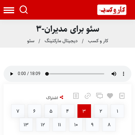
سئو برای مدیران-3
کار و کسب
دیجیتال مارکتینگ
سئو
اشتراک
7
6
5
4
3
2
1
13
12
11
10
9
8