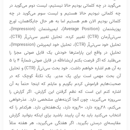
می‌گوید در چه کلماتی بودیم حالا نیستیم، لیست دوم می‌گوید در
چه کلماتی نبودیم حالا هستیم و لیست سوم می‌گوید در چه
کلماتی بودیم الان هم هستیم اما به هر حال جایگاهمان، اورج
پوزیشنمان (Average Position)، ایمپرشنمان (Impression)،
سی‌تی‌آرمان (CTR) تغییر کرده. تحلیل تغییر سی‌تی‌آر (CTR)،
تحلیل خود سی‌تی‌آر (CTR)، تحلیل خود ایمپرشن (Impression)،
تحلیلِ در واقع این پارامترها خودش یک فایل صوتی مجزا را
می‌طلبد که اگر فرصت بکنم ان‌شاءالله در فایل صوتی شمارۀ 4 یا 5
به آن هم اشاره خواهم داشت. خود بحث سی‌تی‌آر (CTR) و تحلیل
آن بحث مهمی است برای یک مدیر. یک نکتۀ کوچک که در
صحبت‌هایم فراموش کردم بگویم و مایلم که اینجا حتماً به آن
اشاره کنم این است که نظمِ گرفتن این گزارش. اگر گزارش را
سی‌روزه می‌گیرید، چون آنجا گزینه‌های مشخصی دارد. عذرخواهی
می‌کنم، 28روزه دارد، 90روزه دارد، یک‌هفته‌ای دارد. هرکدام را که
انتخاب می‌کنید باید به آن پایبند باشید برای اینکه بتوانید گزارش
مقایسه‌ای درستی بگیرید. اگر هفتگی می‌گیرید، هر هفته مثلاً