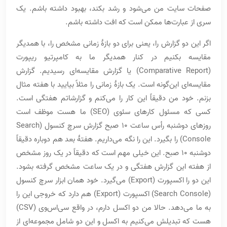
صفحات سایت من می‌شود و رشد بکند، بهبود داشته باشم. یک
سری از عبارت‌ها ممکن است که افت داشته باشم.
اگر این دو گزارش را، یعنی برای دو بازۀ زمانی مشخص را، با همدیگر
مقایسه بکنیم در کنار همدیگر ما به کامپرتیو ریپورت
(Comparative Report) یا گزارش مقایسه‌ای رسیدیم. گزارش
مقایسه‌ای این‌گونه است. یک بازۀ زمانی را مثلاً بیایید با هفته مثال
بزنم. خود من دقیقاً این کار را می‌کنم و گزارشاتم هفتگی است.
کسی که مسئول کارهای سئوی (SEO) ما هست موظف است
روزهای دوشنبه رأس ساعت 10 صبح گزارش سرچ کنسول (Search
Console) را بگیرد. این را نگه می‌داریم. هفتۀ بعد هم دوباره دقیقاً
دوشنبه 10 صبح. این خیلی مهم است که دقیقاً در یک روز مشخص
از هفته این گزارش هفتگی و در یک ساعت مشخص گرفته بشود.
این دو را اکسپورت (Export) می‌گیرد. خود همان ابزار سرچ کنسول
(Search Console) اکسپورت (Export) هم دارد که خروجی این را
به ما می‌دهد. حالا من دو اکسل دارم، در واقع سی‌اس‌وی (CSV)
هست که تبدیلش می‌کنیم به اکسل و این دو شامل مجموعه‌ای از