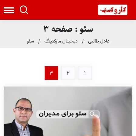
سئو : صفحه 3
عادل طالبی
دیجیتال مارکتینگ
سئو
3
2
1