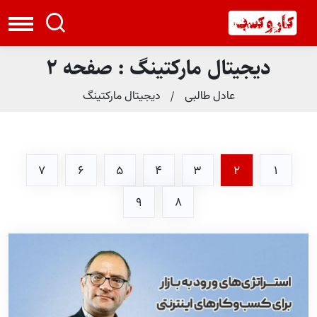
دیجیتال مارکتینگ : صفحه 2
عادل طالبی
دیجیتال مارکتینگ
7
6
5
4
3
2
1
9
8