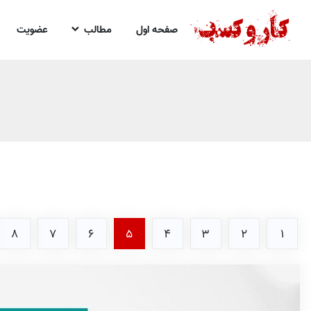
صفحه اول
مطالب
عضویت
8
7
6
5
4
3
2
1