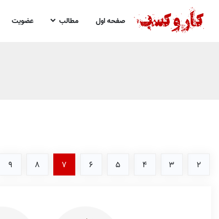
صفحه اول
مطالب
عضویت
9
8
7
6
5
4
3
2