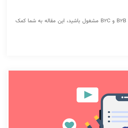
چه یک ناشر باشید یا آژانس بازاریابی یا در شرکت‌های B2B و B2C مشغول باشید، این مقاله به شما کمک