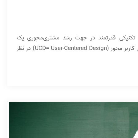
زدیدکنندگان وب، تکنیکی قدرتمند در جهت رشد مشتری‌محوری یک
وب‌سایت است. این کار به عنوان بخشی از فرآیند طراحی کاربر محور (UCD= User-Centered Design) در نظر