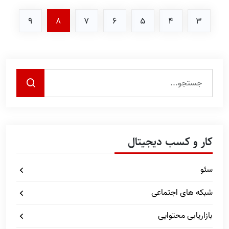
9
8
7
6
5
4
3
کار و کسب دیجیتال
سئو
شبکه های اجتماعی
بازاریابی محتوایی