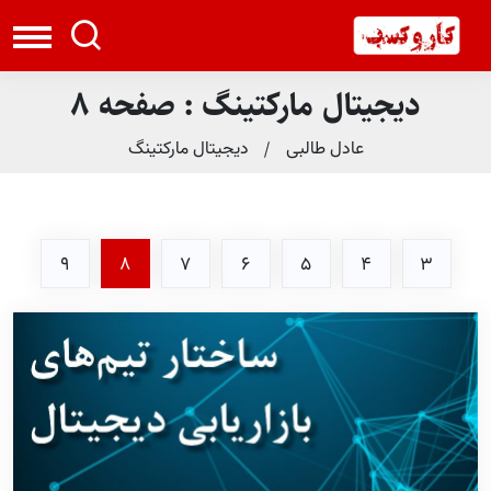
دیجیتال مارکتینگ : صفحه 8
عادل طالبی
دیجیتال مارکتینگ
9
8
7
6
5
4
3