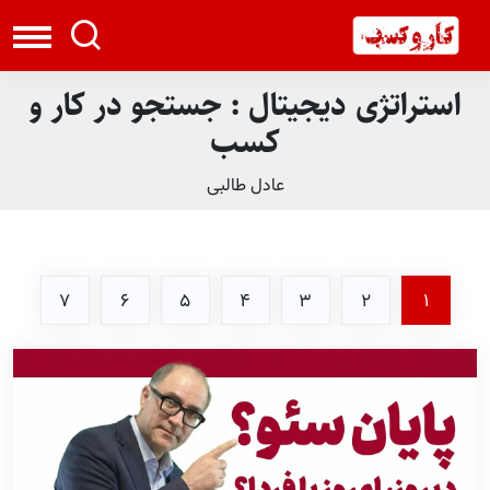
استراتژی دیجیتال : جستجو در کار و
کسب
عادل طالبی
7
6
5
4
3
2
1