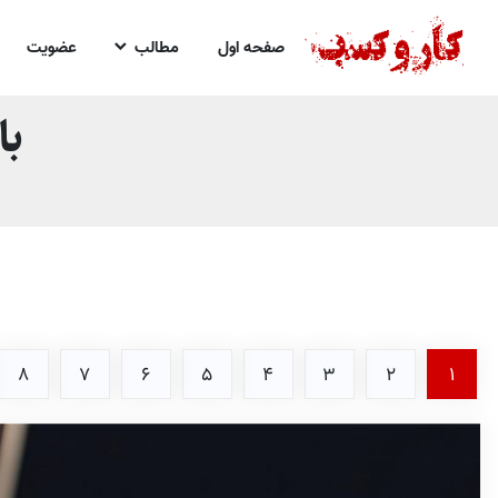
صفحه اول
مطالب
عضویت
با
8
7
6
5
4
3
2
1