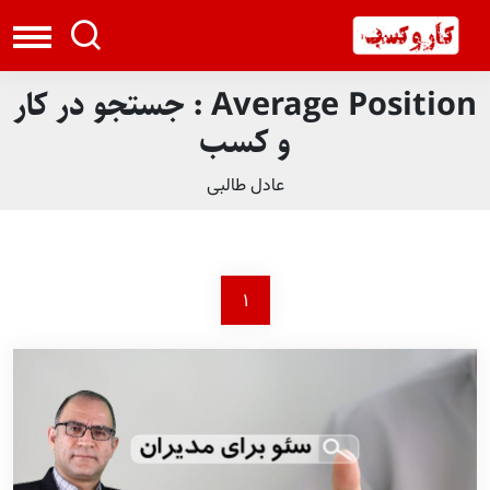
Average Position : جستجو در کار
و کسب
عادل طالبی
1