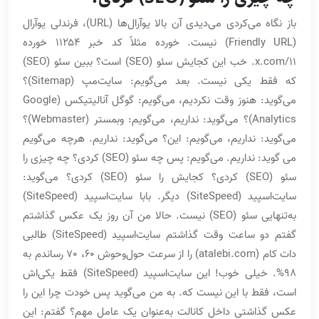
باز نگاه می‌کردی می‌دیدی آن بالا یوآرال‌‌ها (URL)، فرندلی یوآرال
(Friendly URL) نیست. خورده مثلاً کد خبر ۱۱۲۵۴ خورده
x.com/11. خب این کجایش سئو (SEO) است؟ ببین سئو (SEO)
که فقط یکی نیست. بعد می‌گویم: سایت‌مپ (Sitemap)؟
می‌گوید: هنوز وقت نکردیم، می‌گویم: گوگل آنالیتیکس (Google
Analytics)؟ می‌گوید: نداریم، می‌گویم: وبمستر (Webmaster)؟
می‌گوید: نداریم، می‌گویم: این؟ می‌گوید: نداریم. هرچه می‌گویم
می گوید: نداریم. می‌گویم: پس چه سئو (SEO) کردی؟ چه چیزی را
سئو (SEO) کردی؟ کجایش را سئو (SEO) کردی؟ می‌گوید:
سایت‌اسپید (SiteSpeed) دیگر. بابا سایت‌اسپید (SiteSpeed)
به‌تنهایی سئو (SEO) نیست. حالا من آن روز یک عکس گذاشتم
گفتم دو ساعت وقت گذاشتم سایت‌اسپید (SiteSpeed) طالبی
دات کام (atalebi.com) را از سرعت حول‌وحوش 60، 70 رساندم به
98%. خیلی خوب! این سایت‌اسپید (SiteSpeed) فقط یکی‌اش
است، فقط با این نیست که. به من می‌گوید پس خودت چرا این را
عکس گذاشتی داخل کانالت به‌عنوان یک عامل مهم؟ گفتم: این