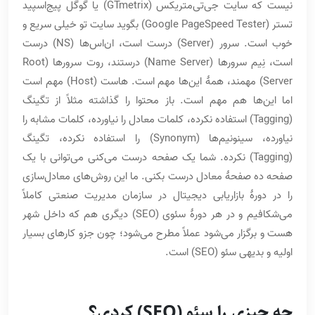
نیست که سایت جی‌تی‌متریکس (GTmetrix) یا گوگل پیج‌اسپید
تستر (Google PageSpeed Tester) بگوید سایت تو خیلی سریع و
خوب است. سرور (Server) درست است، ان‌اس‌ها (NS)‌ درست
است، نِیم سرورها (Name Server) درستند، روت سرورها (Root
Server) مهمند، همۀ این‌ها مهم است. هاست (Host) مهم است
اما این‌ها هم مهم است. باز محتوا را گذاشته مثلاً از تگینگ
(Tagging) استفاده نکرده، کلمات معادل را نیاورده، کلمات مشابه را
نیاورده، سینونیم‌ها (Synonym)‌ را استفاده نکرده، تگینگ
(Tagging) نکرده. شما یک صفحه درست می‌کنی می‌توانی با یک
صفحه ده صفحۀ معادل درست بکنی. ما این روش‌های معادل‌سازی
را در دورۀ بازاریابی دیجیتال در سازمان مدیریت صنعتی کاملاً
می‌شکافیم و در هر دورۀ سئوی (SEO) دیگری هم که داخل شهر
هست و برگزار می‌شود عملاً مطرح می‌شود؛ چون جزو کارهای بسیار
اولیه و بدیهی سئو (SEO) است.
چه چیزی را سئو (SEO) کردی؟