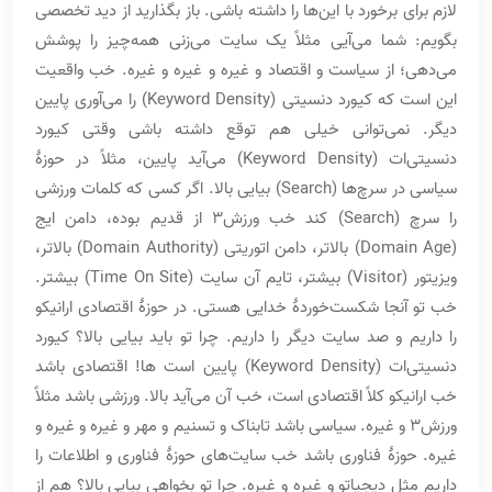
لازم برای برخورد با این‌ها را داشته باشی. باز بگذارید از دید تخصصی
بگویم: شما می‌آیی مثلاً یک سایت می‌زنی همه‌چیز را پوشش
می‌دهی؛ از سیاست و اقتصاد و غیره و غیره و غیره. خب واقعیت
این است که کیورد دنسیتی (Keyword Density) را می‌آوری پایین
دیگر. نمی‌توانی خیلی هم توقع داشته باشی وقتی کیورد
دنسیتی‌ات (Keyword Density)‌ می‌آید پایین، مثلاً در حوزۀ
سیاسی در سرچ‌ها (Search) ‌بیایی بالا. اگر کسی که کلمات ورزشی
را سرچ (Search) کند خب ورزش3 از قدیم بوده، دامن ایج
(Domain Age) بالاتر، دامن اتوریتی (Domain Authority) بالاتر،
ویزیتور (Visitor) بیشتر، تایم آن سایت (Time On Site) بیشتر.
خب تو آنجا شکست‌خوردۀ خدایی هستی. در حوزۀ اقتصادی ارانیکو
را داریم و صد سایت دیگر را داریم. چرا تو باید بیایی بالا؟ کیورد
دنسیتی‌ات (Keyword Density) پایین است ها! اقتصادی باشد
خب ارانیکو کلاً اقتصادی است، خب آن می‌آید بالا. ورزشی باشد مثلاً
ورزش3 و غیره. سیاسی باشد تابناک و تسنیم و مهر و غیره و غیره و
غیره. حوزۀ فناوری باشد خب سایت‌های حوزۀ فناوری و اطلاعات را
داریم مثل دیجیاتو و غیره و غیره. چرا تو بخواهی بیایی بالا؟ هم از