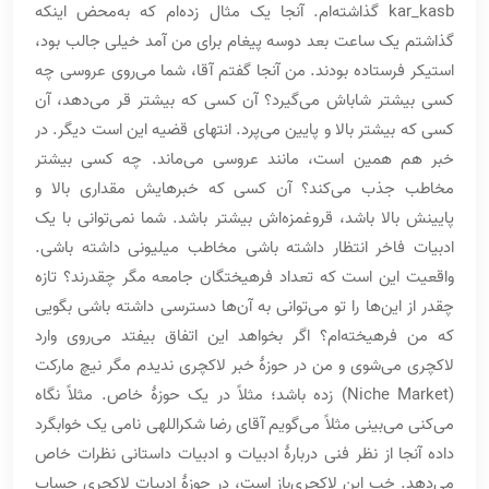
kar_kasb گذاشته‌ام. آنجا یک مثال زده‌ام که به‌محض اینکه
گذاشتم یک ساعت بعد دوسه پیغام برای من آمد خیلی جالب بود،
استیکر فرستاده بودند. من آنجا گفتم آقا، شما می‌روی عروسی چه
کسی بیشتر شاباش می‌گیرد؟ آن کسی که بیشتر قر می‌دهد، آن
کسی که بیشتر بالا و پایین می‌پرد. انتهای قضیه این است دیگر. در
خبر هم همین است، مانند عروسی می‌ماند. چه کسی بیشتر
مخاطب جذب می‌کند؟ آن کسی که خبرهایش مقداری بالا و
پایینش بالا باشد، قروغمزه‌اش بیشتر باشد. شما نمی‌توانی با یک
ادبیات فاخر انتظار داشته باشی مخاطب میلیونی داشته باشی.
واقعیت این است که تعداد فرهیختگان جامعه مگر چقدرند؟ تازه
چقدر از این‌ها را تو می‌توانی به آن‌ها دسترسی داشته باشی بگویی
که من فرهیخته‌ام؟ اگر بخواهد این اتفاق بیفتد می‌روی وارد
لاکچری می‌شوی و من در حوزۀ خبر لاکچری ندیدم مگر نیچ مارکت
(Niche Market) زده باشد؛ مثلاً در یک حوزۀ خاص. مثلاً نگاه
می‌کنی می‌بینی مثلاً می‌گویم آقای رضا شکراللهی نامی یک خوابگرد
داده آنجا از نظر فنی دربارۀ ادبیات و ادبیات داستانی نظرات خاص
می‌دهد. خب این لاکچری‌باز است، در حوزۀ ادبیات لاکچری حساب