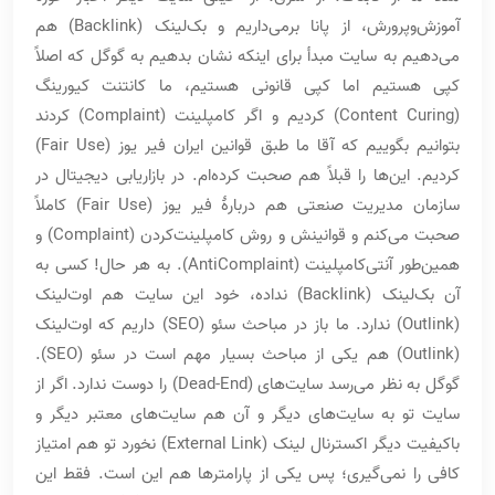
آموزش‌وپرورش، از پانا برمی‌داریم و بک‌لینک (Backlink) هم
می‌دهیم به سایت مبدأ برای اینکه نشان بدهیم به گوگل که اصلاً
کپی هستیم اما کپی قانونی هستیم، ما کانتنت کیورینگ
(Content Curing) کردیم و اگر کامپلینت (Complaint) کردند
بتوانیم بگوییم که آقا ما طبق قوانین ایران فیر یوز (Fair Use)
کردیم. این‌ها را قبلاً هم صحبت کرده‌ام. در بازاریابی دیجیتال در
سازمان مدیریت صنعتی هم دربارۀ فیر یوز (Fair Use) کاملاً
صحبت می‌کنم و قوانینش و روش کامپلینت‌کردن (Complaint)‌ و
همین‌طور آنتی‌کامپلینت (AntiComplaint). به هر حال! کسی به
آن بک‌لینک (Backlink) نداده، خود این سایت هم اوت‌لینک
(Outlink) ندارد. ما باز در مباحث سئو (SEO) داریم که اوت‌لینک
(Outlink) هم یکی از مباحث بسیار مهم است در سئو (SEO).
گوگل به نظر می‌رسد سایت‌های (Dead-End) را دوست ندارد. اگر از
سایت تو به سایت‌های دیگر و آن هم سایت‌های معتبر دیگر و
باکیفیت دیگر اکسترنال لینک (External Link) نخورد تو هم امتیاز
کافی را نمی‌گیری؛ پس یکی از پارامترها هم این است. فقط این