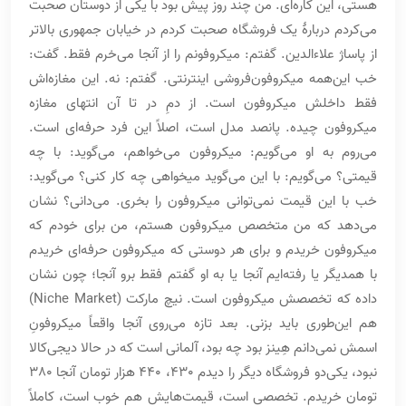
هستی، این کاره‌ای. من چند روز پیش بود با یکی از دوستان صحبت
می‌کردم دربارۀ یک فروشگاه صحبت کردم در خیابان جمهوری بالاتر
از پاساژ علاءالدین. گفتم: میکروفونم را از آنجا می‌خرم فقط. گفت:
خب این‌همه میکروفون‌فروشی اینترنتی. گفتم: نه. این مغازه‌اش
فقط داخلش میکروفون است. از دمِ در تا آن انتهای مغازه
میکروفون چیده. پانصد مدل است، اصلاً این فرد حرفه‌ای است.
می‌روم به او می‌گویم: میکروفون می‌خواهم، می‌گوید: با چه
قیمتی؟ می‌گویم: با این می‌گوید میخواهی چه کار کنی؟ می‌گوید:
خب با این قیمت نمی‌توانی میکروفون را بخری. می‌دانی؟ نشان
می‌دهد که من متخصص میکروفون هستم، من برای خودم که
میکروفون خریدم و برای هر دوستی که میکروفون حرفه‌ای خریدم
با همدیگر یا رفته‌ایم آنجا یا به او گفتم فقط برو آنجا؛ چون نشان
داده که تخصصش میکروفون است. نیچ مارکت (Niche Market)
هم این‌طوری باید بزنی. بعد تازه می‌روی آنجا واقعاً میکروفونِ
اسمش نمی‌دانم هِینز بود چه بود، آلمانی است که در حالا دیجی‌کالا
نبود، یکی‌دو فروشگاه دیگر را دیدم 430، 440 هزار تومان آنجا 380
تومان خریدم. تخصصی است، قیمت‌هایش هم خوب است، کاملاً