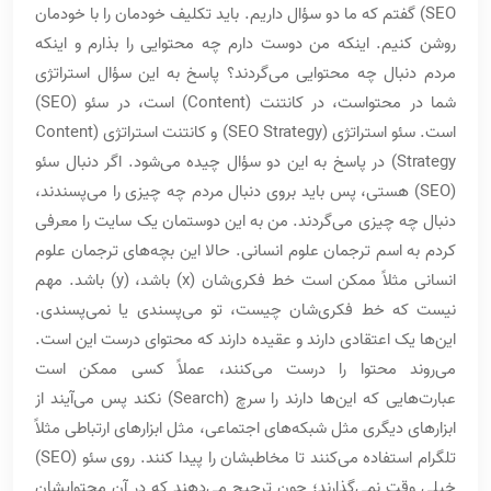
SEO) گفتم که ما دو سؤال داریم. باید تکلیف خودمان را با خودمان
روشن کنیم. اینکه من دوست دارم چه محتوایی را بذارم و اینکه
مردم دنبال چه محتوایی می‌گردند؟ پاسخ به این سؤال استراتژی
شما در محتواست، در کانتنت (Content) است، در سئو (SEO)
است. سئو استراتژی (SEO Strategy) و کانتنت استراتژی (Content
Strategy) در پاسخ به این دو سؤال چیده می‌شود. اگر دنبال سئو
(SEO) هستی، پس باید بروی دنبال مردم چه چیزی را می‌پسندند،
دنبال چه چیزی می‌گردند. من به این دوستمان یک سایت را معرفی
کردم به اسم ترجمان علوم انسانی. حالا این بچه‌های ترجمان علوم
انسانی مثلاً ممکن است خط فکری‌شان (x) باشد، (y) باشد. مهم
نیست که خط فکری‌شان چیست، تو می‌پسندی یا نمی‌پسندی.
این‌ها یک اعتقادی دارند و عقیده دارند که محتوای درست این است.
می‌روند محتوا را درست می‌کنند، عملاً کسی ممکن است
عبارت‌هایی که این‌ها دارند را سرچ (Search) نکند پس می‌آیند از
ابزارهای دیگری مثل شبکه‌های اجتماعی، مثل ابزارهای ارتباطی مثلاً
تلگرام استفاده می‌کنند تا مخاطبشان را پیدا کنند. روی سئو (SEO)
خیلی وقت نمی‌گذارند؛ چون ترجیح می‌دهند که در آن محتوایشان