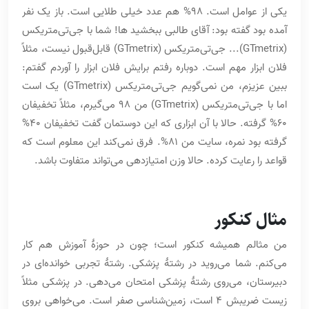
یکی از عوامل است. 98% هم عدد خیلی طلایی است. باز یک نفر
آمده بود گفته بود: آقای طالبی ببخشید ها! شما با جی‌تی‌متریکس
(GTmetrix)... جی‌تی‌متریکس (GTmetrix) قابل‌قبول نیست، مثلاً
فلان ابزار مهم است. دوباره رفتم برایش فلان ابزار را آوردم گفتم:
ببین عزیزم، من نمی‌گویم جی‌تی‌متریکس (GTmetrix) یک است
اما با جی‌تی‌متریکس (GTmetrix) من 98 می‌گیرم، مثلاً تخفیفان
60% گرفته. حالا با آن ابزاری که این دوستمان گفت تخفیفان 40%
گرفته بود نمره، سایت من 81%. فرق نمی‌کند این معلوم است که
قواعد را رعایت کرده. حالا وزن امتیازدهی می‌تواند متفاوت باشد.
مثال کنکور
من مثالم همیشه کنکور است؛ چون در حوزۀ آموزش هم کار
می‌کنم. شما می‌روید در رشتۀ پزشکی. رشتۀ تجربی خوانده‌ای در
دبیرستان، می‌روی رشتۀ پزشکی امتحان می‌دهی. در پزشکی مثلاً
زیست ضریبش 4 است، زمین‌شناسی صفر است. می‌خواهی بروی