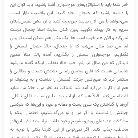
خبر شما باید با استراتژی‌های موج‌سواری آشنا باشید، باید توان این
را داشته باشید که جنجال ایجاد کنید. این واقعیت بازار است.
نمی‌خواهد با من الان بیایید جروبحث کنید یا آن ذهن نقیض‌یابتان
سریع به کار بیفتد بگویید ببین فلان سایت اصلاً جنجال درست
نمی‌کرد و الان هم خوب است ها. یک مثال هم ممکن است تو بزنی
اما من صد مثال می‌زنم که با جنجال، حالا جنجال اسمش را
نگذاریم، موج‌سواری اسمش را بگذاریم، آمده بالا. مثلاً همین
تابناکی که من مثال می‌زنم، خب حالا به‌دلیل اینکه گفته می‌شود
شایعاتی هست که آقای محسن رضایی پشتش هست و مطالبی را
منتشر کرد که هیچ‌کس جرئت گفتنش را نداشت و به پشتوانۀ او
هم این کار را می‌کرد آمد شد تابناک. به نظر من، حالا من شاید
اشتباه می‌کنم. قبلاً هم که بازتاب بود. یا آن سایت آقای توکلی.
آن‌ها با گذاشتن یک سری پست و مقاله و غیره و این‌ها که هرکسی
جرئتش را نداشت یا اگر من و تو می‌گذاشتیم، احتمال اینکه با
مشکلات عدیده‌ای روبه‌رو بشویم وجود داشت توانستند الان این‌قدر
مخاطب جذب کنند. اگر نمی‌توانی از این کارها بکنی با توجه به
شرایط موجود، با توجه به قوانین موجود تو اگر یک سایت خبری