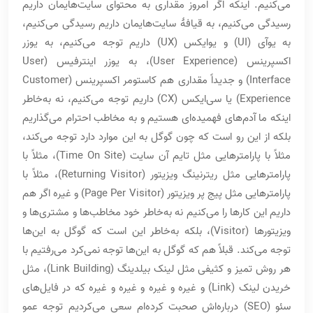
می‌کنیم. اینکه اگر امروز مقداری به محتوای سایت‌هایمان داریم
رسیدگی می‌کنیم، به قیافۀ سایت‌هایمان داریم رسیدگی می‌کنیم،
به یوآی (UI) و یوایکس (UX) داریم توجه می‌کنیم، به یوزر
اکسپرینس (User Experience)، به یوزر اینترفیس (User
Interface) و جدیداً مقداری هم کاستومر اکسپرینس (Customer
Experience) یا سی‌ایکس (CX) داریم توجه می‌کنیم، نه به‌خاطر
اینکه ما آدم‌های فهمیده‌ای هستیم و به مخاطب احترام می‌گذاریم
بلکه از این رو است که چون گوگل به این موارد دارد توجه می‌کند،
مثلاً با پارامترهایی مثل تایم آن سایت (Time On Site)، مثلاً با
پارامترهایی مثل ریترنینگ ویزیتور (Returning Visitor)، مثلاً با
پارامترهایی مثل پیج پر ویزیتور (Page Per Visitor) و غیره اگر هم
داریم این کارها را می‌کنیم نه به‌خاطر خود مخاطب‌ها و مشتری‌ها و
ویزیتورها (Visitor)، بلکه به‌خاطر این است که گوگل به این‌ها
توجه می‌کند. قبلاً هم که گوگل به این‌ها توجه نمی‌کرد می‌رفتیم با
هر روش تمیز و کثیفی مثل لینک بیلدینگ (Link Building)، مثل
خریدن لینک (Link) و غیره و غیره و غیره و غیره که در فایل‌های
سئو (SEO) درباره‌اش صحبت کرده‌ام سعی می‌کردیم توجه عمو