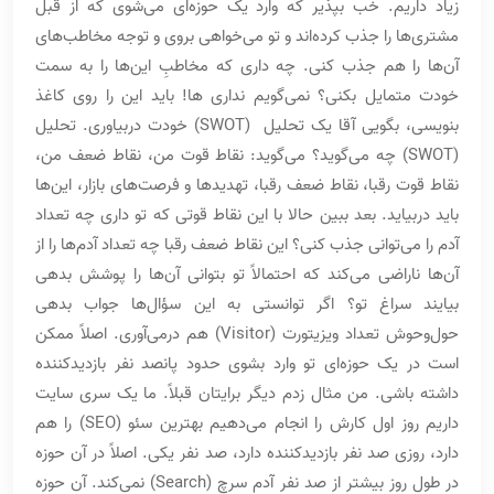
زیاد داریم. خب بپذیر که وارد یک حوزه‌ای می‌شوی که از قبل
مشتری‌ها را جذب کرده‌اند و تو می‌خواهی بروی و توجه مخاطب‌های
آن‌ها را هم جذب کنی. چه داری که مخاطبِ این‌ها را به سمت
خودت متمایل بکنی؟ نمی‌گویم نداری ها! باید این را روی کاغذ
بنویسی، بگویی آقا یک تحلیل (SWOT) خودت دربیاوری. تحلیل
(SWOT) چه می‌گوید؟ می‌گوید: نقاط قوت من، نقاط ضعف من،
نقاط قوت رقبا، نقاط ضعف رقبا، تهدیدها و فرصت‌های بازار، این‌ها
باید دربیاید. بعد ببین حالا با این نقاط قوتی که تو داری چه تعداد
آدم را می‌توانی جذب کنی؟ این نقاط ضعف رقبا چه تعداد آدم‌ها را از
آن‌ها ناراضی می‌کند که احتمالاً تو بتوانی آن‌ها را پوشش بدهی
بیایند سراغ تو؟ اگر توانستی به این سؤال‌ها جواب بدهی
حول‌وحوش تعداد ویزیتورت (Visitor) هم درمی‌آوری. اصلاً ممکن
است در یک حوزه‌ای تو وارد بشوی حدود پانصد نفر بازدیدکننده
داشته باشی. من مثال زدم دیگر برایتان قبلاً. ما یک سری سایت
داریم روز اول کارش را انجام می‌دهیم بهترین سئو (SEO) را هم
دارد، روزی صد نفر بازدیدکننده دارد، صد نفر یکی. اصلاً در آن حوزه
در طول روز بیشتر از صد نفر آدم سرچ (Search) نمی‌کند. آن حوزه