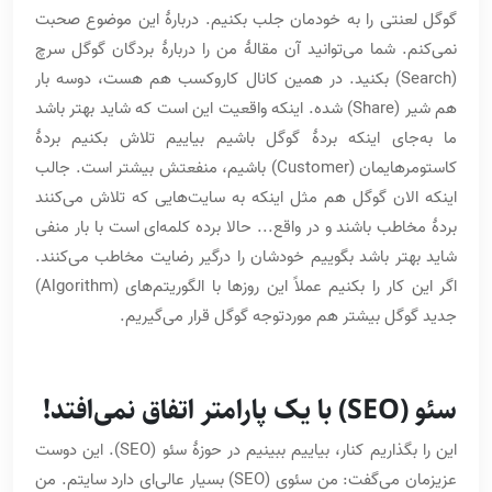
گوگل لعنتی را به خودمان جلب بکنیم. دربارۀ این موضوع صحبت
نمی‌کنم. شما می‌توانید آن مقالۀ من را دربارۀ بردگان گوگل سرچ
(Search) بکنید. در همین کانال کاروکسب هم هست، دوسه بار
هم شیر (Share) شده. اینکه واقعیت این است که شاید بهتر باشد
ما به‌جای اینکه بردۀ گوگل باشیم بیاییم تلاش بکنیم بردۀ
کاستومرهایمان (Customer) باشیم، منفعتش بیشتر است. جالب
اینکه الان گوگل هم مثل اینکه به سایت‌هایی که تلاش می‌کنند
بردۀ مخاطب باشند و در واقع... حالا برده کلمه‌ای است با بار منفی
شاید بهتر باشد بگوییم خودشان را درگیر رضایت مخاطب می‌کنند.
اگر این کار را بکنیم عملاً این روزها با الگوریتم‌های (Algorithm)‌
جدید گوگل بیشتر هم موردتوجه گوگل قرار می‌گیریم.
سئو (SEO) با یک پارامتر اتفاق نمی‌افتد!
این را بگذاریم کنار، بیاییم ببینیم در حوزۀ سئو (SEO). این دوست
عزیزمان می‌گفت: من سئوی (SEO) بسیار عالی‌ای دارد سایتم. من