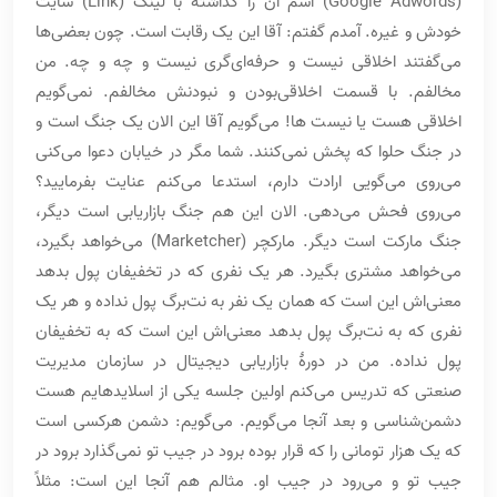
(Google Adwords) اسم آن را گذاشته با لینک (Link) سایت
خودش و غیره. آمدم گفتم: آقا این یک رقابت است. چون بعضی‌ها
می‌گفتند اخلاقی نیست و حرفه‌ای‌گری نیست و چه و چه. من
مخالفم. با قسمت اخلاقی‌بودن و نبودنش مخالفم. نمی‌گویم
اخلاقی هست یا نیست ها! می‌گویم آقا این الان یک جنگ است و
در جنگ حلوا که پخش نمی‌کنند. شما مگر در خیابان دعوا می‌کنی
می‌روی می‌گویی ارادت دارم، استدعا می‌کنم عنایت بفرمایید؟
می‌روی فحش می‌دهی. الان این هم جنگ بازاریابی است دیگر،
جنگ مارکت است دیگر. مارکچر (Marketcher) می‌خواهد بگیرد،
می‌خواهد مشتری بگیرد. هر یک نفری که در تخفیفان پول بدهد
معنی‌اش این است که همان یک نفر به نت‌برگ پول نداده و هر یک
نفری که به نت‌برگ پول بدهد معنی‌اش این است که به تخفیفان
پول نداده. من در دورۀ بازاریابی دیجیتال در سازمان مدیریت
صنعتی که تدریس می‌کنم اولین جلسه یکی از اسلایدهایم هست
دشمن‌شناسی و بعد آنجا می‌گویم. می‌گویم: دشمن هرکسی است
که یک هزار تومانی را که قرار بوده برود در جیب تو نمی‌گذارد برود در
جیب تو و می‌رود در جیب او. مثالم هم آنجا این است: مثلاً