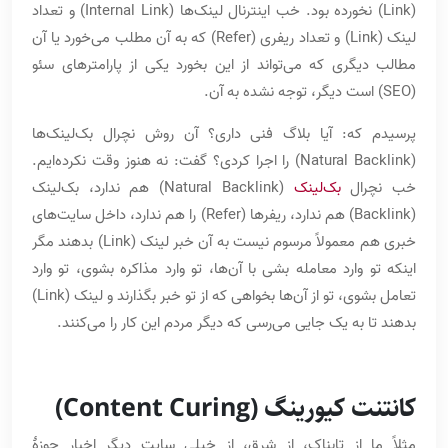
(Link) نخورده بود. خب اینترنال لینک‌ها (Internal Link) و تعداد
لینک (Link) و تعداد ریفری (Refer) که به آن مطلب می‌خورد یا آن
مطالب دیگری که می‌تواند از این بخورد یکی از پارامترهای سئو
(SEO) است دیگر، توجه نشده به آن.
پرسیدم که: آیا بلاگ فنی داری؟ آن روش نچرال بک‌لینک‌ها
(Natural Backlink)‌ را اجرا کردی؟ گفت: نه هنوز وقت نکرده‌ایم.
خب نچرال
بک‌لینک
(Natural Backlink) هم ندارد، بک‌لینک
(Backlink) هم ندارد، ریفرها (Refer) را هم ندارد، داخل سایت‌های
خبری هم معمولاً مرسوم نیست به آن خبر لینک (Link) بدهند مگر
اینکه تو وارد معامله بشی با آن‌ها، تو وارد مذاکره بشوی، تو وارد
تعامل بشوی، تو از آن‌ها بخواهی که از تو خبر بگذارند و لینک (Link)
بدهند تا به یک جایی می‌رسی که دیگر مردم این کار را می‌کنند.
کانتنت کیورینگ (Content Curing)
مثلاً ما از تابناک، از شرق، از خیلی سایت دیگر اخبار حوزۀ