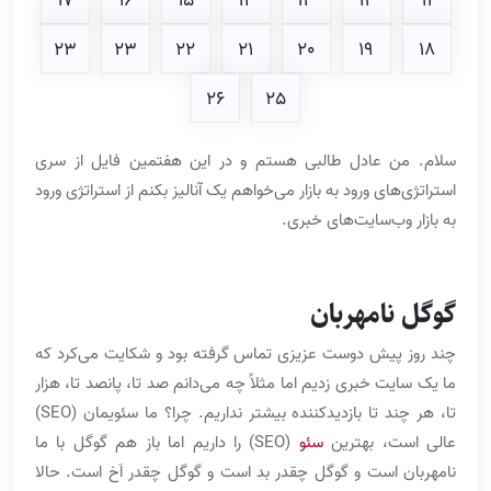
17
16
15
14
13
12
11
23
23
22
21
20
19
18
26
25
سلام. من عادل طالبی هستم و در این هفتمین فایل از سری
استراتژی‌های ورود به بازار می‌خواهم یک آنالیز بکنم از استراتژی ورود
به بازار وب‌سایت‌های خبری.
گوگل نامهربان
چند روز پیش دوست عزیزی تماس گرفته بود و شکایت می‌کرد که
ما یک سایت خبری زدیم اما مثلاً چه می‌دانم صد تا، پانصد تا، هزار
تا، هر چند تا بازدیدکننده بیشتر نداریم. چرا؟ ما سئویمان (SEO)
عالی است، بهترین
سئو
(SEO) را داریم اما باز هم گوگل با ما
نامهربان است و گوگل چقدر بد است و گوگل چقدر اَخ است. حالا