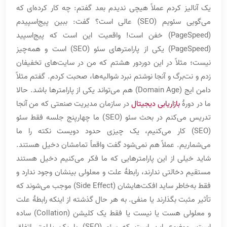
یک آنالیز کردم عملاً هیچی ندیدم بعد گفتم: چه کار کرده‌ای که
می‌گویی سئویم (SEO) عالی است؟ گفت: ببین پیج‌اسپیدم
(PageSpeed) خفن است! واقعیت این است که پیج‌اسپید
(PageSpeed) یکی از پارامترهای سئو (SEO) است و همه‌چیز
نیست؛ مثلاً در این دوردور هشتم که من در سایت‌های تخفیفان
زدم و نت‌برگ و آنجا نوشتم نبرد شوالیه‌ها، صحبت کردم. گفتم مثلاً
دامن ایج (Domain Age) هم می‌تواند یکی از پارامترها باشد. حالا
ما در دورۀ
بازاریابی دیجیتال
در سازمان مدیریت صنعتی که من آنجا
تدریس می‌کنم در بحث سئو (SEO) ما چهارپنج جلسه فقط سئو
(SEO) کار می‌کنیم، یک چیزی حدود دویست نکته را ما
می‌شماریم. عملاً هم نمی‌شود گفت واقعاً تمامشان دخیل هستند.
شاید خیلی از این پارامترهایی که ما فکر می‌کنیم دخیل هستند
مستقیم دخالتی ندارند، رابطۀ علت و معلولی بینشان وجود ندارد و
فقط به‌خاطر ساید افکت‌هایشان (Side Effect)‌ موجب می‌شوند که
تأثیر مثبت بگذارند یا منفی. به هر حال گذشته از اینکه رابطۀ علت
و معلولی هست یا نیست یا فقط یک کلیشن (Collation) ساده
است، موضوع این است که سئو (SEO) با یک پارامتر اتفاق