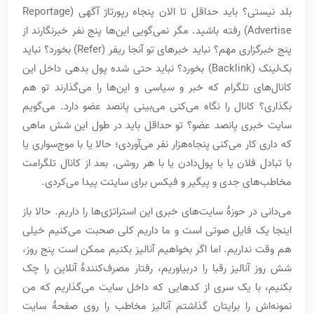
بلد نیستی؟ باید حداقل تا الان پنجاه رپورتاژ آگهی (Reportage
Advertise) رفته باشید. مگر نمی‌گویی این‌ها پنج نفر خبرنگارند از
پنج خبرگزاری مهم؟ نباید خبرهای تو آنجا ریفر (Refer) بخورد؟ نباید
بک‌لینک (Backlink) بخورد؟ نباید حتی شده پول بدهی داخل این
کانال‌های تلگرام که خبر و سیاسی و این‌ها را می‌گذارند تو هم
بگذاری؟ کانال را نگاه می‌کنی می‌بینی پانصد عضو دارد. می‌گویم
سایت خبری پانصد عضو؟ تو حداقل باید در طول این شش ماهی
که داری کار می‌کنی پنجاه‌هزار نفر می‌آوردی؛ حالا یا با موج‌سواری یا
با تبادل فلان یا با پول‌دادن یا با هر روشی. بعد از کانال تلگرامت
مخاطب‌های جدی و پیگیر و فیکس برای سایتت پیدا می‌کردی.
می‌دانی در حوزۀ سایت‌های خبری این استراتژی‌ها را داریم. حالا باز
اینجا یک فایل صوتی است و ما داریم کلی صحبت می‌کنیم خیلی
هم وقت نداریم. اما اگر بخواهیم آنالیز بکنیم ممکن است پنج روز،
شش روز آنالیز رقبا را دربیاوریم، رفتار مصرف‌کنندۀ آنلاین را چک
بکنیم، با یک سری از کدهایی که داخل سایت می‌گذاریم که من
نمونه‌اش را برایتان گذاشتم آنالیز مخاطب را روی صفحۀ سایت