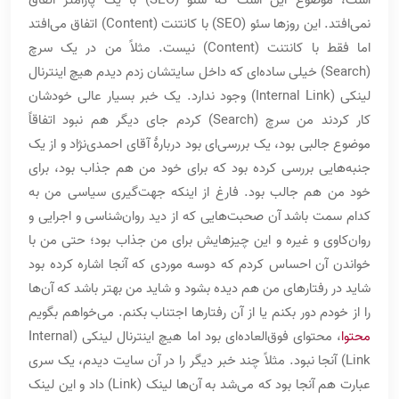
نمی‌افتد. این روزها سئو (SEO) با کانتنت (Content) اتفاق می‌افتد
اما فقط با کانتنت (Content) نیست. مثلاً من در یک سرچ
(Search) خیلی ساده‌ای که داخل سایتشان زدم دیدم هیچ اینترنال
لینکی (Internal Link) وجود ندارد. یک خبر بسیار عالی خودشان
کار کردند من سرچ (Search) کردم جای دیگر هم نبود اتفاقاً
موضوع جالبی بود، یک بررسی‌ای بود دربارۀ آقای احمدی‌نژاد و از یک
جنبه‌هایی بررسی کرده بود که برای خود من هم جذاب بود، برای
خود من هم جالب بود. فارغ از اینکه جهت‌گیری سیاسی من به
کدام سمت باشد آن صحبت‌هایی که از دید روان‌شناسی و اجرایی و
روان‌کاوی و غیره و این چیزهایش برای من جذاب بود؛ حتی من با
خواندن آن احساس کردم که دوسه موردی که آنجا اشاره کرده بود
شاید در رفتارهای من هم دیده بشود و شاید من بهتر باشد که آن‌ها
را از خودم دور بکنم یا از آن رفتارها اجتناب بکنم. می‌خواهم بگویم
محتوا
، محتوای فوق‌العاده‌ای بود اما هیچ اینترنال لینکی (Internal
Link) آنجا نبود. مثلاً چند خبر دیگر را در آن سایت دیدم، یک سری
عبارت هم آنجا بود که می‌شد به آن‌ها لینک (Link) داد و این لینک