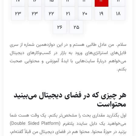
17
16
15
14
13
12
11
23
23
22
21
20
19
18
26
25
سلام. من عادل طالبی هستم و در این دوازدهمین شماره از سری
فایل‌های استراتژی‌های ورود به بازار در کسب‌وکارهای دیجیتال
می‌خواهم دربارۀ سایت‌هایی با ایدۀ آموزشی و محتوایی صحبت
بکنم.
هر چیزی که در فضای دیجیتال می‌بینید
محتواست
اول بگذارید مقداری بحث را مشخص‌تر بکنم. یک وقت هست شما
می‌خواهید یک دابل سایدد پلتفرم (Double Sided Platform)
بزنید در حوزۀ محتوا. محتوا هم در فضای دیجیتال من قبلاً گفته‌ام،