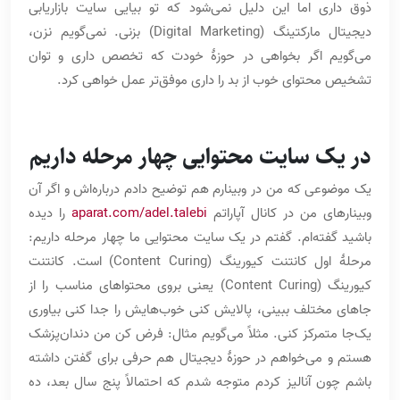
ذوق داری اما این دلیل نمی‌شود که تو بیایی سایت بازاریابی
دیجیتال مارکتینگ (Digital Marketing) بزنی. نمی‌گویم نزن،
می‌گویم اگر بخواهی در حوزۀ خودت که تخصص داری و توان
تشخیص محتوای خوب از بد را داری موفق‌تر عمل خواهی کرد.
در یک سایت محتوایی چهار مرحله داریم
یک موضوعی که من در وبینارم هم توضیح دادم درباره‌اش و اگر آن
وبینارهای من در کانال آپاراتم
aparat.com/adel.talebi
را دیده
باشید گفته‌ام. گفتم در یک سایت محتوایی ما چهار مرحله داریم:
مرحلۀ اول کانتنت کیورینگ (Content Curing) است. کانتنت
کیورینگ (Content Curing) یعنی بروی محتواهای مناسب را از
جاهای مختلف ببینی، پالایش کنی خوب‌هایش را جدا کنی بیاوری
یک‌جا متمرکز کنی. مثلاً می‌گویم مثال: فرض کن من دندان‌پزشک
هستم و می‌خواهم در حوزۀ دیجیتال هم حرفی برای گفتن داشته
باشم چون آنالیز کردم متوجه شدم که احتمالاً پنج سال بعد، ده