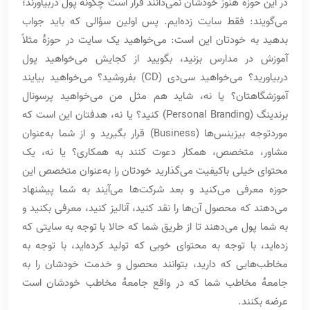
در این حوزه هنوز خودشان نمی‌دانند قرار است چگونه پول دربیاورند؛
می‌گویند: فقط سایت زده‌ایم. پس اولین سؤالی که باید جواب
بدهید به خودتان این است: می‌خواهید یک سایت در حوزۀ مثلاً
آموزش در مدارس بزنید، بگویید از کجایش می‌خواهید پول
دربیاورید؟ می‌خواهید سی‌دی (CD) بفروشید؟ می‌خواهید بیایند
آموزشگاهتان؟ یا نه، شاید هم مثل من می‌خواهید پرسونال
برندینگ (Personal Branding) کنید؟ یا نه، هدفتان این است که
موردتوجه بیزینس‌ها (Business) قرار بگیرید و از شما به‌عنوان
مشاور، متخصص، همکار دعوت کنند به همکاری؟ یا نه، یک
محتوای خیلی باکیفیت می‌گذارید خودتان را به‌عنوان متخصص این
حوزه معرفی می‌کنید و بعد شرکت‌ها می‌آیند به شما پیشنهاد
می‌دهند که محصول آن‌ها را نقد کنید، آنالیز کنید، معرفی بکنید و
به شما پول می‌دهند تا از طریق شما که حالا با توجه به سایتی که
زده‌اید، با توجه به محتوای خوبی که تولید کرده‌اید، با توجه به
مخاطب‌هایی که دارید، بتوانند محصول و خدمت خودشان را به
جامعۀ مخاطب شما که در واقع جامعۀ مخاطب خودشان است
عرضه بکنند.