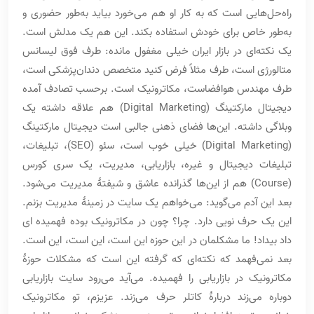
راه‌حل‌هایی است که به کار او هم می‌خورد بیاید به‌طور حضوری و
به‌طور خاص برای خودش استفاده بکند. این هم یک مدلش است.
یک نکته‌ای در بازار ایران خیلی مغفول مانده: طرف فوق لیسانس
متالورژی است، طرف مثلاً فرض کنید متخصص دندان‌پزشکی است،
طرف مهندس هوافضاست، مکاترونیک است. برحسب تصادف آمده
دیجیتال مارکتینگ (Digital Marketing) هم علاقه داشته یک
وبلاگی داشته. این‌ها فضای ذهنی جالبی است دیجیتال مارکتینگ
(Digital Marketing) خیلی خوب است، سئو (SEO)، تبلیغات،
تبلیغات دیجیتال و غیره، بازاریابی، مدیریت، یک سری کورس
(Course) هم از این‌ها گذرانده عاشق و شیفتۀ مدیریت می‌شود.
بعد این آدم می‌گوید: می‌خواهم یک سایت در زمینۀ مدیریت بزنم.
این یک حرف نویی دارد. چرا؟ چون در مکاترونیک بوده فهمیده ای
داد بیداد! ما مشکلمان در این حوزه این است، این است، این است.
بعد نمی‌فهمد که نکته‌ای که گرفته این است که مشکلات حوزۀ
مکاترونیک در بازاریابی را فهمیده. می‌آید می‌رود سایت بازاریابی
دوباره می‌زند دربارۀ کاتلر حرف می‌زند. عزیزم، تو مکاترونیک