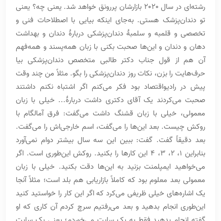
رشته‌ای در سال 2020 بازارشان پررونق خواهد شد. یعنی چه؟ یعنی
تو دندان‌پزشک هستی. به‌جای اینکه بیایی با اصطلاحات فنی و
تخصصی و قلمبه و سلمبۀ دندان‌پزشکی دربارۀ دندان و بهداشت
دهان و دندان و این‌ها صحبت بکنی با زبان همه‌پسند و همه‌فهم
آن هم از قول جناب دکتر طالبی متخصص دندان‌پزشکی بیا
حرف‌هایت را بزن، نکات روز دندان‌پزشکی را بگو. مثلاً من چند وقت
پیش در رادیواقتصاد بود فکر می‌کنم اگر اشتباه نکنم داشتند
صحبت می‌کردند یک آقای دکتری داشت دربارۀ... خیلی با زبان
معمولی، خیلی با زبان قشنگ داشت می‌گفت: فرق آمالگام با
روکش چیست. بعد این‌ها را می‌گفت، اسم خارجی‌اش را می‌گفت.
بعد دقیقاً گفت. گفت: ببین این سه سال بیشتر دوام نمی‌آورد
بنابراین 1، 2، 3، 4 این کارها را بکنید. روکش این‌طوری است. اگر
می‌خواهید ایمپلمنت بزنید به این‌ها دقت بکنید. خیلی با زبان
معمولی بعد معلوم بود که کاملاً بازاریابی هم بلد است؛ مثلاً آنجا
یک اشاره‌های خیلی ظریفی می‌کرد که اگر این کار را خواستید کنید
این‌طوری انجام بدهید و بعد می‌رفتیم سرچ کردم آن کاری که او
گفته انجام بدهید فقط به یک سایت می‌خوردم؛ یعنی یک سایت