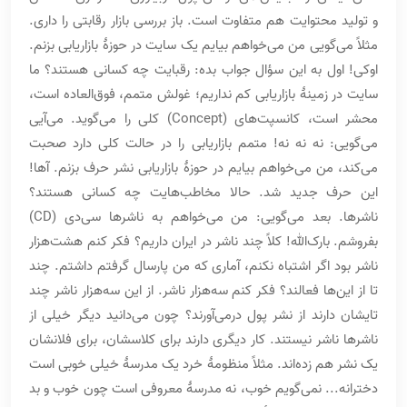
و تولید محتوایت هم متفاوت است. باز بررسی بازار رقابتی را داری.
مثلاً می‌گویی من می‌خواهم بیایم یک سایت در حوزۀ بازاریابی بزنم.
اوکی! اول به این سؤال جواب بده: رقبایت چه کسانی هستند؟ ما
سایت در زمینۀ بازاریابی کم نداریم؛ غولش متمم، فوق‌العاده است،
محشر است، کانسپت‌های (Concept) کلی را می‌گوید. می‌آیی
می‌گویی: نه نه نه! متمم بازاریابی را در حالت کلی دارد صحبت
می‌کند، من می‌خواهم بیایم در حوزۀ بازاریابی نشر حرف بزنم. آها!
این حرف جدید شد. حالا مخاطب‌هایت چه کسانی هستند؟
ناشرها. بعد می‌گویی: من می‌خواهم به ناشرها سی‌دی (CD)
بفروشم. بارک‌الله! کلاً چند ناشر در ایران داریم؟ فکر کنم هشت‌هزار
ناشر بود اگر اشتباه نکنم، آماری که من پارسال گرفتم داشتم. چند
تا از این‌ها فعالند؟ فکر کنم سه‌هزار ناشر. از این سه‌هزار ناشر چند
تایشان دارند از نشر پول درمی‌آورند؟ چون می‌دانید دیگر خیلی از
ناشرها ناشر نیستند. کار دیگری دارند برای کلاسشان، برای فلانشان
یک نشر هم زده‌اند. مثلاً منظومۀ خرد یک مدرسۀ خیلی خوبی است
دخترانه... نمی‌گویم خوب، نه مدرسۀ معروفی است چون خوب و بد