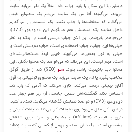
دربیاوری؟ این سؤال را باید جواب داد. مثلاً یک نفر می‌آید سایت
می‌زند. می‌گوید: آقا من یک سایت می‌زنم یک محتوای خوبی
می‌گذارم که مخاطب‌ها را جذب بکنم. یک قسمتش را می‌گذارم
داخل سایت یک قسمتش هم می‌گویم این دی‌وی‌دی (DVD)،
می‌خواهم بفروشم. این الان جواب درستی است با اینکه به نظر
خیلی‌ها این جواب، جواب احمقانه‌ای است، جواب دم‌دستی است یا
خیلی به قول بعضی‌ها می‌گویند خیلی ایدۀ دست‌مالی‌شده‌ای
است. مهم نیست. این می‌داند که می‌خواهد یک محتوا بگذارد، این
محتوا باید باکیفیت باشد، بتواند
سئو
(SEO) کند از طریق گوگل
مخاطب بگیرد یا نه، یک سایت می‌زند یک محتوای ترغیباتی به قول
آقای بهجتی درست می‌کند. کاری می‌کند که آدمی که وارد شد
احساس بکند گمگشته‌اش همین جاست، آن زیر هم چهار عدد
دی‌وی‌دی (DVD) و دو عدد همایش گذاشته می‌گوید: ثبت‌نام کنید.
در این یکی مدل می‌رود روی تبلیغات کار می‌کند تبلیغات کلیکی و
بنری و افیلییت (Affiliate) و مشارکتی و غیره. ببین هدفش
مشخص است. اما بخش عمده و مهمی از کسانی که سایت زده‌اند