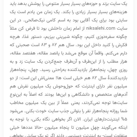
یک سایت بزند و حوزه‌های بسیار بسیار متنوعی را پوشش بدهد باید
هزینه‌های بسیار بسیار زیادی را بکند. یک زمان من یادم است یک
سایتی بود برای یک آقایی بود به اسم کامی نیک‌صالحی. در این
سایت niksalehi.com از امام زمان داخلش بود تا فرض کن مثلاً
چگونه سفره‌دوزی کنیم، چگونه شیرینی بپزیم، دستور غذا، هرچه
فکرش را کنید داخل این بود. سال هم 82 و 83 است صحبتی که
دارم می‌کنم. واقعاً آن موقع می‌شد با پانصد مقاله، هفتصد مقاله،
هزار مطلب را از این‌طرف و آن‌طرف جمع‌کردن یک سایت زد و به
روزی چهل، پنجاه‌هزار بازدیدکننده به‌راحتی رسید. چهل، پنجاه‌هزار
بازدیدکنندۀ سال 82 هم خیلی است ها! معنی‌اش این است: از دو
میلیون نفر دارای اینترنت که حول‌وحوش یک میلیون نفرش هم
آدم‌های متخصص و دانشگاهی و این‌ها بودند که اصلاً به این‌نوع
سایت‌ها توجه نمی‌کردند، یعنی عملاً از بین یک میلیون مخاطب
شما روزانه پنجاه‌هزار نفر را بتوانی جذب سایت خودت بکنی. می‌شود
5% اینترنت‌دارهای ایران. الان اگر بخواهی نگاه بکنی، با توجه به
اینکه می‌گویند چهل میلیون تا پنجاه میلیون -حالا عددها خیلی
متفاوت است- به اینترنت دسترسی دارند اگر تو یک سایتی بخواهی