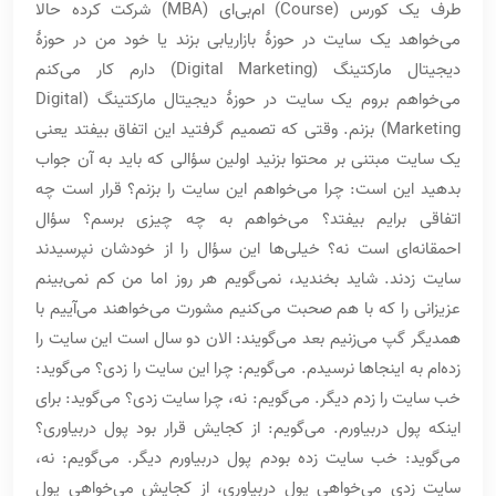
طرف یک کورس (Course) ام‌بی‌ای (MBA) شرکت کرده حالا
می‌خواهد یک سایت در حوزۀ بازاریابی بزند یا خود من در حوزۀ
دیجیتال مارکتینگ (Digital Marketing) دارم کار می‌کنم
می‌خواهم بروم یک سایت در حوزۀ دیجیتال مارکتینگ (Digital
Marketing) بزنم. وقتی که تصمیم گرفتید این اتفاق بیفتد یعنی
یک سایت مبتنی بر محتوا بزنید اولین سؤالی که باید به آن جواب
بدهید این است: چرا می‌خواهم این سایت را بزنم؟ قرار است چه
اتفاقی برایم بیفتد؟ می‌خواهم به چه چیزی برسم؟ سؤال
احمقانه‌ای است نه؟ خیلی‌ها این سؤال را از خودشان نپرسیدند
سایت زدند. شاید بخندید، نمی‌گویم هر روز اما من کم نمی‌بینم
عزیزانی را که با هم صحبت می‌کنیم مشورت می‌خواهند می‌آییم با
همدیگر گپ می‌زنیم بعد می‌گویند: الان دو سال است این سایت را
زده‌ام به اینجاها نرسیدم. می‌گویم: چرا این سایت را زدی؟ می‌گوید:
خب سایت را زدم دیگر. می‌گویم: نه، چرا سایت زدی؟ می‌گوید: برای
اینکه پول دربیاورم. می‌گویم: از کجایش قرار بود پول دربیاوری؟
می‌گوید: خب سایت زده بودم پول دربیاورم دیگر. می‌گویم: نه،
سایت زدی می‌خواهی پول دربیاوری، از کجایش می‌خواهی پول