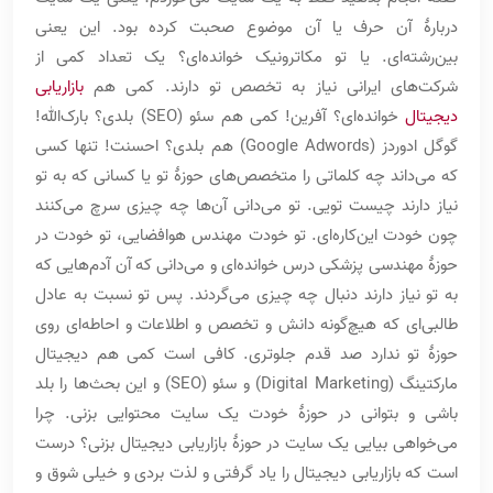
دربارۀ آن حرف یا آن موضوع صحبت کرده بود. این یعنی
بین‌رشته‌ای. یا تو مکاترونیک خوانده‌ای؟ یک تعداد کمی از
شرکت‌های ایرانی نیاز به تخصص تو دارند. کمی هم
بازاریابی
دیجیتال
خوانده‌ای؟ آفرین! کمی هم سئو (SEO) بلدی؟ بارک‌الله!
گوگل ادوردز (Google Adwords) هم بلدی؟ احسنت! تنها کسی
که می‌داند چه کلماتی را متخصص‌های حوزۀ تو یا کسانی که به تو
نیاز دارند چیست تویی. تو می‌دانی آن‌ها چه چیزی سرچ می‌کنند
چون خودت این‌کاره‌ای. تو خودت مهندس هوافضایی، تو خودت در
حوزۀ مهندسی پزشکی درس خوانده‌ای و می‌دانی که آن آدم‌هایی که
به تو نیاز دارند دنبال چه چیزی می‌گردند. پس تو نسبت به عادل
طالبی‌ای که هیچ‌گونه دانش و تخصص و اطلاعات و احاطه‌ای روی
حوزۀ تو ندارد صد قدم جلوتری. کافی است کمی هم دیجیتال
مارکتینگ (Digital Marketing) و سئو (SEO) و این بحث‌ها را بلد
باشی و بتوانی در حوزۀ خودت یک سایت محتوایی بزنی. چرا
می‌خواهی بیایی یک سایت در حوزۀ بازاریابی دیجیتال بزنی؟ درست
است که بازاریابی دیجیتال را یاد گرفتی و لذت بردی و خیلی شوق و