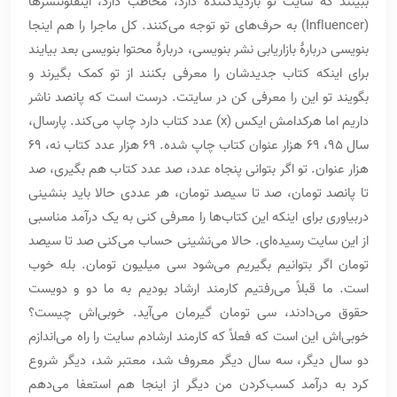
ببینند که سایت تو بازدیدکننده دارد، مخاطب دارد، اینفلوئنسرها
(Influencer) به حرف‌های تو توجه می‌کنند. کل ماجرا را هم اینجا
بنویسی دربارۀ بازاریابی نشر بنویسی، دربارۀ محتوا بنویسی بعد بیایند
برای اینکه کتاب جدیدشان را معرفی بکنند از تو کمک بگیرند و
بگویند تو این را معرفی کن در سایتت. درست است که پانصد ناشر
داریم اما هرکدامش ایکس (x) عدد کتاب دارد چاپ می‌کند. پارسال،
سال 95، 69 هزار عنوان کتاب چاپ شده. 69 هزار عدد کتاب نه، 69
هزار عنوان. تو اگر بتوانی پنجاه عدد، صد عدد کتاب هم بگیری، صد
تا پانصد تومان، صد تا سیصد تومان، هر عددی حالا باید بنشینی
دربیاوری برای اینکه این کتاب‌ها را معرفی کنی به یک درآمد مناسبی
از این سایت رسیده‌ای. حالا می‌نشینی حساب می‌کنی صد تا سیصد
تومان اگر بتوانیم بگیریم می‌شود سی میلیون تومان. بله خوب
است. ما قبلاً می‌رفتیم کارمند ارشاد بودیم به ما دو و دویست
حقوق می‌دادند، سی تومان گیرمان می‌آید. خوبی‌اش چیست؟
خوبی‌اش این است که فعلاً که کارمند ارشادم سایت را راه می‌اندازم
دو سال دیگر، سه سال دیگر معروف شد، معتبر شد، دیگر شروع
کرد به درآمد کسب‌کردن من دیگر از اینجا هم استعفا می‌دهم