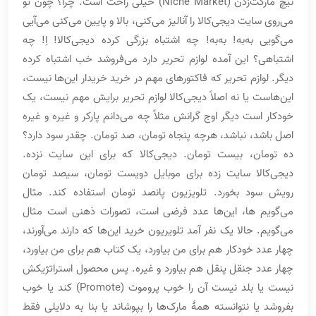
نیچ مارکت‌زدن (Niche Market)‌ خیلی راحت است. چرا؟ چون تو
می‌روی سایت دیجی‌کالا را آنالیز می‌کنی، بالا و پایین می‌کنی می‌آیی
می‌گویی به‌به! به‌به! چه اشتباه بزرگی کرده دیجی‌کالا! اِ! چه
اشتباهی؟ این آمده لوازم تحریر دارد می‌فروشد خب اشتباه کرده
دیگر. لوازم تحریر که فاکتورهای مهم در خرید خریدار این‌ها نیست،
این‌هاست یا نه اصلاً دیجی‌کالا لوازم تحریر برایش مهم نیست، یک
خودکار است دیگر اوج گرانش مثلاً چه می‌دانم پارکر و غیره و غیره
اصل باشد، نباشد، هرچه پنجاه تومان، صد تومان. چقدر سود دارد؟
ده تومان، بیست تومان. دیجی‌کالا که برای این سایت نزده.
دیجی‌کالا سایت زده برای موبایل دویست تومان، سیصد تومان
رویش سود بخورد. تلویزیون پانصد تومان استفاده کند. مثال
می‌گویم ها، این‌ها عدد فرضی است، تصورات ذهنی است مثال
می‌گویم. حالا یک نفر آمد تلویریون خرید این‌ها که دارند می‌آورند،
چهار عدد خودکار هم برای من بیاورد، یک کتاب هم برای من بیاورد،
چهار عدد جنقل پنقل هم بیاورد و غیره. پس محصول استراتژیکش
نیست یا بلد نیست آن را خوب پروموت (Promote) کند یا خوب
بفروشد یا نتوانسته همۀ مارک‌ها را بپوشاند یا بنا به دلایلی فقط