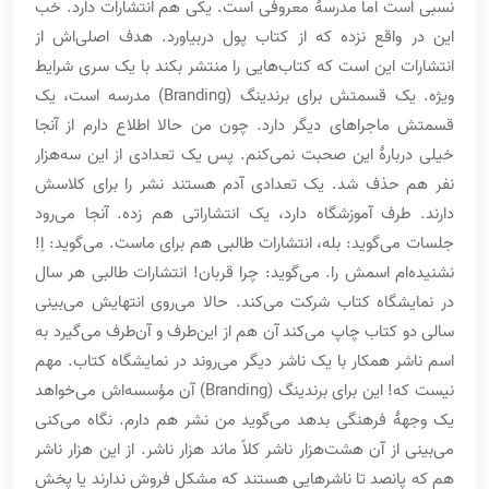
نسبی است اما مدرسۀ معروفی است. یکی هم انتشارات دارد. خب
این در واقع نزده که از کتاب پول دربیاورد. هدف اصلی‌اش از
انتشارات این است که کتاب‌هایی را منتشر بکند با یک سری شرایط
ویژه. یک قسمتش برای برندینگ (Branding) مدرسه است، یک
قسمتش ماجراهای دیگر دارد. چون من حالا اطلاع دارم از آنجا
خیلی دربارۀ این صحبت نمی‌کنم. پس یک تعدادی از این سه‌هزار
نفر هم حذف شد. یک تعدادی آدم هستند نشر را برای کلاسش
دارند. طرف آموزشگاه دارد، یک انتشاراتی هم زده. آنجا می‌رود
جلسات می‌گوید: بله، انتشارات طالبی هم برای ماست. می‌گوید: اِ!
نشنیده‌ام اسمش را. می‌گوید: چرا قربان! انتشارات طالبی هر سال
در نمایشگاه کتاب شرکت می‌کند. حالا می‌روی انتهایش می‌بینی
سالی دو کتاب چاپ می‌کند آن هم از این‌طرف و آن‌طرف می‌گیرد به
اسم ناشر همکار با یک ناشر دیگر می‌روند در نمایشگاه کتاب. مهم
نیست که! این برای برندینگ (Branding) آن مؤسسه‌اش می‌خواهد
یک وجهۀ فرهنگی بدهد می‌گوید من نشر هم دارم. نگاه می‌کنی
می‌بینی از آن هشت‌هزار ناشر کلاً ماند هزار ناشر. از این هزار ناشر
هم که پانصد تا ناشرهایی هستند که مشکل فروش ندارند یا پخش