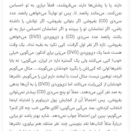
دارند یا با پخش‌ها دارند می‌فروشند، فعلاً نیازی به تو احساس
نمی‌کنند. می‌مانند پانصد تا. پس تو نهایتاً می‌خواهی پانصد عدد
سی‌دی (CD) بفروشی اگر بتوانی بفروشی، اگر توانش را داشته
باشی، اگر تمامشان تو را ببینند و اگر تمامشان احساس نیاز به تو
بکنند پانصد عدد سی‌دی (CD) و دی‌وی‌دی (DVD) می‌خواهی
بفروشی. تازه اگر نفر اول گرفت، کپی نکرد به بقیه نداد. یک وقت
هست شما یک دی‌وی‌دی (DVD) می‌زنی برای کنکور، می‌گویی خیلی
خوب! کپی می‌کنند ولی یک گستره دارد در ایران. می‌گویی: نه بابا
ناشرها اولی که کپی‌اش را بگیرد خودشان می‌گویند... مثال می‌گویم
البته، توهین نیست مثال است با لبخند دارم این را می‌گویم. ناشرها
خودشان از کپی‌رایت می‌نالند اما دی‌وی‌دی (DVD) را به آن‌ها بدهی
به صد نفر کپی می‌دهند. عملاً تو پنج سی‌دی (CD) بیشتر نمی‌توانی
بفروشی. پس احتمالاً آن از کجایش پول دربیاورم را اشتباه اینجا
انتخاب کرده‌ای. بعد می‌آیی می‌گویی: آقای طالبی خب چه کار کنم؟
می‌گویم: ببین این احتمالاً جواب نمی‌دهد. شاید بهتر باشد تو بیایی
دربارۀ مثلاً کتاب‌ها نقد بنویسی چند نفر منتقد هم بیاوری، ناشرها