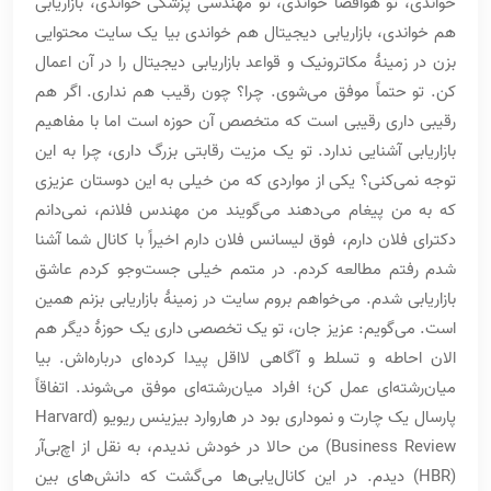
خواندی، تو هوافضا خواندی، تو مهندسی پزشکی خواندی، بازاریابی
هم خواندی، بازاریابی دیجیتال هم خواندی بیا یک سایت محتوایی
بزن در زمینۀ مکاترونیک و قواعد بازاریابی دیجیتال را در آن اعمال
کن. تو حتماً موفق می‌شوی. چرا؟ چون رقیب هم نداری. اگر هم
رقیبی داری رقیبی است که متخصص آن حوزه است اما با مفاهیم
بازاریابی آشنایی ندارد. تو یک مزیت رقابتی بزرگ داری، چرا به این
توجه نمی‌کنی؟ یکی از مواردی که من خیلی به این دوستان عزیزی
که به من پیغام می‌دهند می‌گویند من مهندس فلانم، نمی‌دانم
دکترای فلان دارم، فوق لیسانس فلان دارم اخیراً با کانال شما آشنا
شدم رفتم مطالعه کردم. در متمم خیلی جست‌وجو کردم عاشق
بازاریابی شدم. می‌خواهم بروم سایت در زمینۀ بازاریابی بزنم همین
است. می‌گویم: عزیز جان، تو یک تخصصی داری یک حوزۀ دیگر هم
الان احاطه و تسلط و آگاهی لااقل پیدا کرده‌ای درباره‌اش. بیا
میان‌رشته‌ای عمل کن؛ افراد میان‌رشته‌ای موفق می‌شوند. اتفاقاً
پارسال یک چارت و نموداری بود در هاروارد بیزینس ریویو (Harvard
Business Review) من حالا در خودش ندیدم، به نقل از اچ‌بی‌آر
(HBR) دیدم. در این کانال‌یابی‌ها می‌گشت که دانش‌های بین