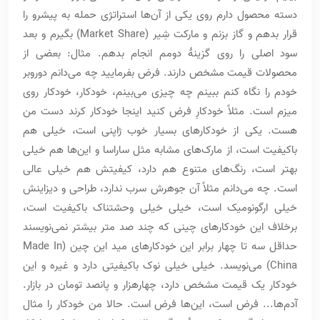
دسته محصول دارم روی یکی از آن‌ها استراتژی حمله به پیشرو را
قرار بدهم و گاز بزنم و مارکت شِیر (Market Share) بگیرم و بعد
سود اصلی را روی گزینۀ دومم انجام بدهم. مثال: بعضی از
محصولات قیمت مشخص دارند. فرض بفرمایید چه می‌دانم دوروبر
خودم را نگاه کنم ببینم چه چیزی می‌بینم، خودکار، خودکار روی
میزم است. مثلاً خودکارِ فرض کنید اینجا خودکار کرند دست من
هست. یکی از خودکارهای بسیار خوب ژاپنی است، خیلی هم
باکیفیت است، از مارک‌های مشابه مثل ساراسا و این‌ها هم خیلی
بهتر است، رنگ‌های متنوع هم دارد، کیفیتش هم خیلی عالی
است. چه می‌دانم مثلاً آن جوهرش سرب ندارد، طراحی و دیزاینش
خیلی ارگونومیک است، خیلی خیلی وحشتناک باکیفیت است،
برخلاف این خودکارهای چینی که چند صد متر بیشتر نمی‌نویسند
حداقل سه تا چهار برابر این خودکارهای مید این چین (Made In
China) می‌نویسد. خیلی خیلی نوک باکیفیتی دارد و غیره و این
خودکار یک قیمت مشخص دارد، چهارهزار و پانصد تومان در بازار.
آدم‌ها... فرض است، این‌ها فرض است. حالا من خودکار را مثال