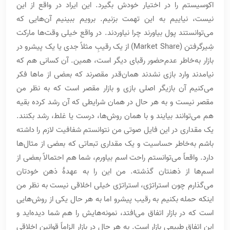
اکوسیستم را در اختیار خودش بگیرد. این ایراد در واقع از این
نیست، نیاییم به این تهمت بزنیم. برویم ببینیم آن‌هایی که
می‌توانستند پول بیاورند چرا نیاوردند. در واقع خیلی وقت‌ها مارکت
شِیرگرفتن (Market Share) از یک رقیبِ مثلاً جدی یا یک پیشرو در
بازار به‌خاطر عدم‌حضور رقبای دیگر است، همین. آن کسانی هم که
نیامدند وارد بازی نشدند همان‌قدر مقصرند که بعضی از ماها فکر
می‌کنیم آن بازیگر اصلی بازی و بازار مقصر است که به نظر من
مقصر نیست و به هر حال در همان شرایطی که آن رشد کرده بقیه
هم می‌توانند بیایند و با همان روش‌ها، درست یا غلط، رشد بکنند.
یک مقداری در این فایل صوتی من نتوانستم شفافیت لازم را داشته
باشم به‌خاطر حساسیت و یک مقداری تبعاتی که بعضی از مثال‌ها
دارد. واقعاً می‌توانستم راحت اسم بیاورم، شما هم احتمالاً بعضی از
اسم‌ها از ذهنتان گذشته. من این را به عهدۀ ذهن خودتان
می‌گذارم چون استراتژی، استراتژی خیلی اخلاقی نیست به نظر من
اینکه حمله بکنیم به رقیب پیشرو اما به هر حال یکی از روش‌هایی
است که در بازار اتفاق می‌افتد، نمونه‌هایش را هم شما دیده‌اید و
این اتفاق طبیعی بازار است. به هر حال در بازار الزاماً قوانین اخلاقی