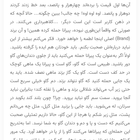
آن‌ها اول قیمت را برده‌اند چهارهزار و پانصد، بعد خط زدند کردند
دوهزار و پانصد. اوه اوه اوه! چه جالب! ببین چگونه... حالا آنچه که
در ذهن کاربر است این است دیگر: ...کلاهبرداری می‌کنند‌. در
صورتی که واقعاً این‌طوری نبوده، پیرانا حمله کرده همین! و آن برند
(Brand) اصلی اینجا لطمه را خواهد خورد. فکر می‌کنم بیشتر از این
نباید درباره‌اش صحبت بکنم. باید خودتان هم ایده را گرفته باشید.
اولاً اگر به‌عنوان یک پیرانا حمله می‌کنید باید از جلوی دندان‌های گاو
دور باشید. طبیعی است که گاو، گاو است و پیرانا یک ماهی کوچک
در حد کف دست است. گاو یک گاز بزند ماهی نصف شده. باید به
یک جایی حمله کنید که گاو نتواند بزند. دم گاو خیلی سریع است
حتی زیر آب می‌تواند شلاقی بزند و ماهی را نفله کند؛ بنابراین نباید
آنجا بروید. سمت سم گاو نباید بروید. چرا؟ چون بلند کند بکوبد در
سرتان، له می‌شوید. باید جایی را بزنید مثل کَپَل، مثل چه می‌دانم
پشت، مثل زیر شکم یا هرجا از این گاو، حالا داریم تمثیلی صحبت
می‌کنیم که دست و پا و دم و دندان گاو به شما نرسد. اما به‌تدریج
این حمله‌ای که پیراناها می‌کنند گاو را از پا در خواهد آورد. یک مرور
کوتاهی داشته باشیم بر صحبت‌هایی که کردم. استراتژی پیرانا یکی