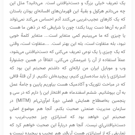
یک تعریف خیلی بزرگ و دست‌نیافتنی است. می‌دانید؟ مثل این
چه می‌دانم هرکول و بقیۀ این قهرمان‌های افسانه‌ای یونان باستان
که یک کارهای عجیب‌غریبی می‌کنند آدم احساس می‌کند نمی‌تواند
آدم به آن‌ها دست پیدا بکند؛ چون با شرایطی که در ذهن ما هست
یا چیزی که ما می‌بینیم کمی متغایر است... متغایر کلمۀ خوبی
نبود، بله متفاوت است، بله این بهتر است. ...متفاوت است، وقتی
که یک چیزی را یک نوعی تعریف می‌کنی که دست‌نیافتنی می‌شود،
عملاً استفاده از آن را غیرممکن می‌کنی. اتفاقاً در همین جشنوارۀ
وب و موبایل ایران من ارائه‌ای که داشتم صحبتم این بود که
استراتژی را باید ساده‌سازی کنیم، پیچیده‌اش نکنیم. از آن قلۀ قافی
که در مباحث تئوریک و آکادمیک هست بیاوریم پایین و جامۀ عمل
به آن بپوشانیم. ششم اسفندماه هم افتخار این را دارم که در سی و
پنجمین به‌اصطلاح همایش فصلی دورۀ ام‌آی‌تی‌ام (MITM) در
سازمان مدیریت صنعتی صحبت بکنم. آنجا هم موضوع اصلی
صحبتم این خواهد بود که استراتژی چیز عجیب‌غریب و
دست‌نیافتنی‌اي نیست. آنجا هم دربارۀ این صحبت خواهم کرد که
تعاریفی که از استراتژی هست آن‌قدر هم عجیب و پیچیده نیست و