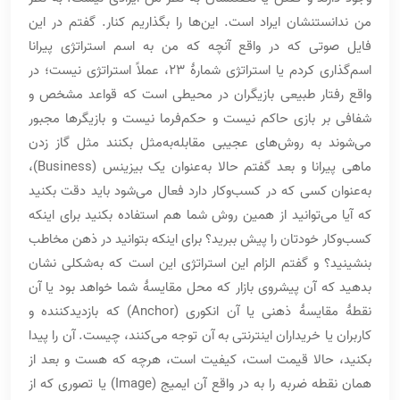
من ندانستنشان ایراد است. این‌ها را بگذاریم کنار. گفتم در این
فایل صوتی که در واقع آنچه که من به اسم استراتژی پیرانا
اسم‌گذاری کردم یا استراتژی شمارۀ 23، عملاً استراتژی نیست؛ در
واقع رفتار طبیعی بازیگران در محیطی است که قواعد مشخص و
شفافی بر بازی حاکم نیست و حکم‌فرما نیست و بازیگرها مجبور
می‌شوند به روش‌های عجیبی مقابله‌به‌مثل بکنند مثل گاز زدن
ماهی پیرانا و بعد گفتم حالا به‌عنوان یک بیزینس (Business)،
به‌عنوان کسی که در کسب‌وکار دارد فعال می‌شود باید دقت بکنید
که آیا می‌توانید از همین روش شما هم استفاده بکنید برای اینکه
کسب‌وکار خودتان را پیش ببرید؟ برای اینکه بتوانید در ذهن مخاطب
بنشینید؟ و گفتم الزام این استراتژی این است که به‌شکلی نشان
بدهید که آن پیشروی بازار که محل مقایسۀ شما خواهد بود یا آن
نقطۀ مقایسۀ ذهنی یا آن انکوری (Anchor) که بازدیدکننده و
کاربران یا خریداران اینترنتی به آن توجه می‌کنند، چیست. آن را پیدا
بکنید، حالا قیمت است، کیفیت است، هرچه که هست و بعد از
همان نقطه ضربه را به در واقع آن ایمیج (Image) یا تصوری که از