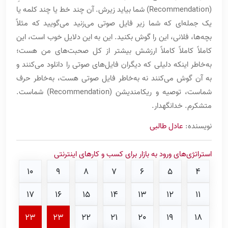
(Recommendation) شما بیاید زیرش. آن چند خط یا چند کلمه یا
یک جمله‌ای که شما زیر فایل صوتی می‌زنید می‌گویید که مثلاً
بچه‌ها، فلانی، این را گوش بکنید. این به این دلایل خوب است، این
کاملاً کاملاً کاملاً ارزشش بیشتر از کل صحبت‌های من هست؛
به‌خاطر اینکه دلیلی که دیگران فایل‌های صوتی را دانلود می‌کنند و
به آن گوش می‌کنند نه به‌خاطر فایل صوتی هست، به‌خاطر حرف
شماست، توصیه و ریکامندیشن (Recommendation) شماست.
متشکرم. خدانگهدار.
نویسنده:
عادل طالبی
استراتژی‌های ورود به بازار برای کسب و کارهای اینترنتی
10
9
8
7
6
5
4
17
16
15
14
13
12
11
23
23
22
21
20
19
18