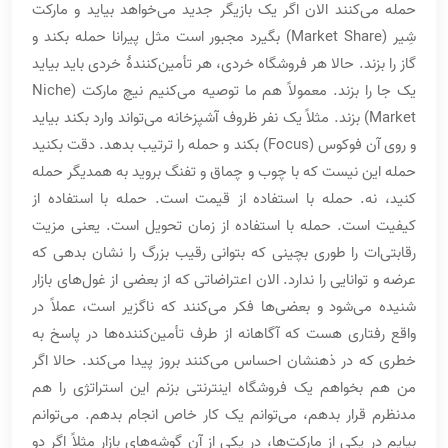
حمله می‌کنند الان اگر یک بازیگر جدید می‌خواهد بیاید و مارکت
شِیر (Market Share) بگیرد مجبور است مثل پیرانا حمله بکند و
گاز را بزند. حالا هر فروشگاه خردی، هر تأمین‌کنندۀ خردی باید بیاید
یک جا را بزند. معمولاً هم ما توصیه می‌کنیم نیچ مارکت (Niche
Market) بزند. مثلاً یک نفر ظروف آشپزخانه می‌تواند وارد بکند بیاید
و روی آن فوکوس (Focus) بکند و حمله را ترتیب بدهد. دقت بکنید
حمله این نیست که با چوب و چماق و تفنگ بروید به همدیگر حمله
کنید، نه. حمله با استفاده از قیمت است. حمله با استفاده از
کیفیت است. حمله با استفاده از زمان تحویل است. یعنی مزیت
رقابتی‌ات را طوری بچینی که بتوانی رقیب بزرگ را نشان بدهی که
عرضه و توانایی را ندارد. الان اعتراضاتی که از بعضی از غول‌های بازار
شنیده می‌شود و بعضی‌ها فکر می‌کنند که ناگزیر است، عملاً در
واقع رفتاری هست که آگاهانه از طرف تأمین‌کننده‌ها در پاسخ به
خطری که در ذهنشان احساس می‌کنند بروز پیدا می‌کند. حالا اگر
من هم بخواهم یک فروشگاه اینترنتی بزنم این استراتژی را هم
مدنظرم قرار بدهم، می‌توانم یک کار خاص انجام بدهم. می‌توانم
بیایم در یکی از مارکت‌ها، در یکی از آن گوشه‌های بازار مثلاً اگر دو