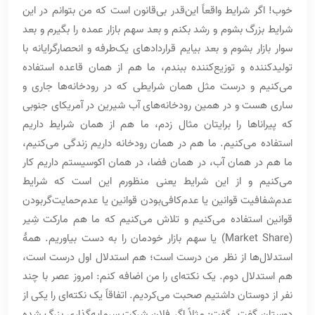
خوب! اگر شرایط واقعاً این‌قدر بی‌قانون است که من بتوانم در این
شرایط بزرگ بشوم و رشد بکنم و بعد سهم بازار عمده را بگیرم و بعد
سوار بازار بشوم و بعد بیایم قراردادهای یک‌طرفه و انحصارگرایانه با
تولیدکننده و توزیع‌کننده ببندم، ما هم از همان قاعده استفاده
می‌کنیم و درست مثل همان شرایطی که در رودخانه‌ها جاری و
ساری هست و در همین رودخانه‌های آب شیرین در آمریکای جنوبی
که پیراناها را برایتان مثال زدم، ما هم از همان شرایط داریم
استفاده می‌کنیم. ما هم در همان رودخانه داریم زندگی می‌کنیم،
ما هم در همان آب، در همان فضا، در همان اکوسیستم داریم کار
می‌کنیم و از این شرایط یعنی منظورم این است که شرایط
عدم‌شفافیت قوانین یا عدم‌کافی‌بودن قوانین یا عدم‌حمایت‌گربودن
قوانین استفاده می‌کنیم و تلاش می‌کنیم که ما هم مارکت شِیر
(Market Share) یا سهم بازار خودمان را به دست بیاوریم. همۀ
استدلال‌ها از نظر من درست است؛ هم استدلال اول درست است،
هم استدلال دوم. یک نکته‌ای را من اضافه کنم: امروز عصر با چند
نفر از دوستان داشتیم صحبت می‌کردیم. اتفاقاً یک نکته‌ای را یکی از
دوستان گفت. گفت: مثلاً اگر فلان شرکت سرمایه‌گذاری بزرگ شده